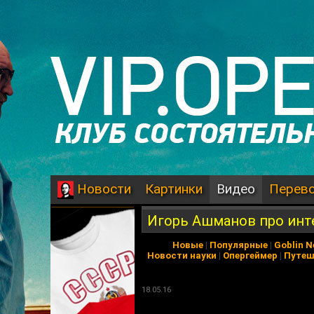
Картинки
Видео
Перев
Новости
Игорь Ашманов про инт
Новые
|
Популярные
|
Goblin 
Новости науки
|
Опергеймер
|
Путеш
18.05.16