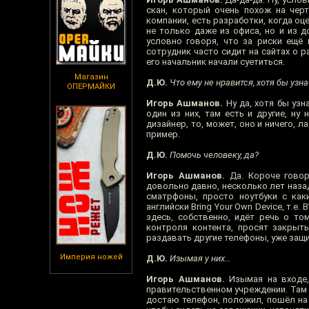
скан, который очень похож на черт
компании, есть разработки, когда оц
не только даже из офиса, но и из д
условно говоря, что за риски ещё 
сотрудник часто сидит на сайтах о р
его начальник начали суетиться.
Магазин
Д.Ю.
Что ему не нравится, хотя бы узна
ОПЕРМАЙКИ
Игорь Ашманов.
Ну да, хотя бы узна
один из них, там есть и другие, ну
дизайнер, то, может, оно и ничего, л
пример.
Д.Ю.
Помочь человеку, да?
Игорь Ашманов.
Да. Короче говор
довольно давно, несколько лет наза
сматрфоны, просто ноутбуки с как
английски Bring Your Own Device, т.е.
здесь, собственно, идёт речь о то
контроля контента, просят закрыть
раздавать другие телефоны, уже за
Империя ножей
Д.Ю.
Изымая у них…
Игорь Ашманов.
Изымая на входе, 
правительственном учреждении. Там 
достаю телефон, положил, пошёл на 