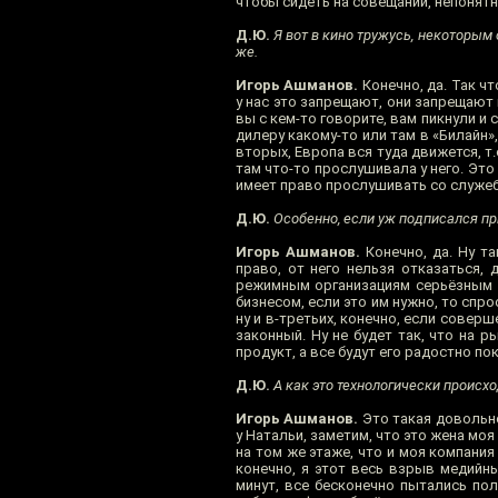
чтобы сидеть на совещании, непонятн
Д.Ю.
Я вот в кино тружусь, некоторым
же.
Игорь Ашманов.
Конечно, да. Так ч
у нас это запрещают, они запрещают 
вы с кем-то говорите, вам пикнули и
дилеру какому-то или там в «Билайн»
вторых, Европа вся туда движется, т
там что-то прослушивала у него. Это
имеет право прослушивать со служебн
Д.Ю.
Особенно, если уж подписался при
Игорь Ашманов.
Конечно, да. Ну т
право, от него нельзя отказаться,
режимным организациям серьёзным –
бизнесом, если это им нужно, то спро
ну и в-третьих, конечно, если совер
законный. Ну не будет так, что на 
продукт, а все будут его радостно пок
Д.Ю.
А как это технологически происход
Игорь Ашманов.
Это такая довольно
у Натальи, заметим, что это жена мо
на том же этаже, что и моя компания
конечно, я этот весь взрыв медийны
минут, все бесконечно пытались пол