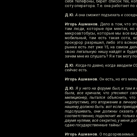
себя телефоны, берёт список тех, 
соту оператора. Т.е. она работает по 
Д.Ю.
А она сможет подъехать к соседн
Игорь Ашманов.
Дело в том, что эт
там люди, которые при ментах, но н
микроавтобусы, которые мы все вид
мобильный, там есть такая сота, ес
прокурор разрешил, либо это всякие
рынке есть лет уже 15, на самом дел
свою легальную нишу найдёт и будет
зачем мне их слушать? Я и так могу по
Д.Ю.
Когда-то давно, когда вводили С
сейчас есть.
Игорь Ашманов.
Он есть, но его ме
Д.Ю.
Я у него на форуме был, и там я
была, все кричали, что утесняют св
милиционер, пытался объяснить, чт
недопустимо, это вторжение в личную 
нашему должно быть: вот если приходя
подслушивать, они должны сказать п
соответственно, подключит их только к
двумя нулями, всё секретно, у меня допу
сдаю государственные тайны?
Игорь Ашманов.
О подозреваемых.