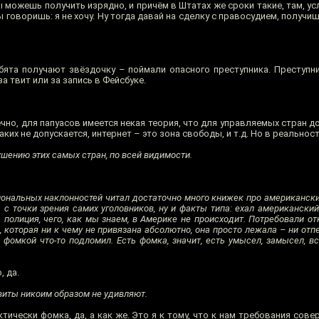
ы можешь получить изрядно, и причём в Штатах же сроки такие, там, ус
Ты говоришь: я не хочу. Ну тогда давай на сделку с правосудием, получи
бята получают звёздочку – поймали опасного преступника. Преступни
за твит или за запись в Фейсбуке.
нечно, для папуасов имеется некая теория, что для управляемых стран 
ких не допускается, интернет – это зона свободы, и т.д. Но в реальнос
ушению этих самых стран, по всей видимости.
ональных наклонностей читал достаточно много книжек про американских
а с точки зрения самих уголовников, ну и факты типа: ехал американски
 полиция, чего, как мы знаем, в Америке не происходит. Потребовали от
 которая ни к чему не привязана абсолютно, она просто лежала – ни отпе
й фомкой что-то подломил. Есть фомка, значит, есть умысел, замысел, вс
, да.
виты никоим образом не удивляют.
тически фомка, да, а как же. Это я к тому, что к нам требования сове