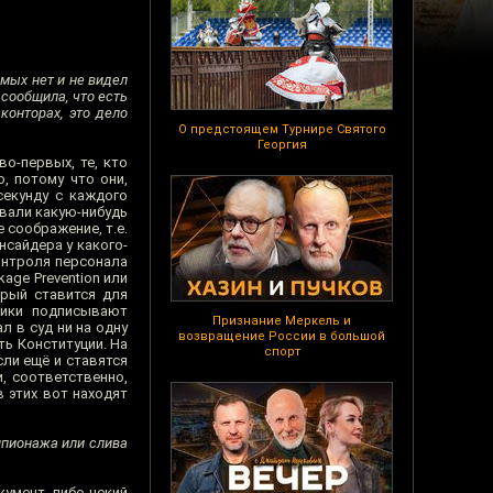
омых нет и не видел
 сообщила, что есть
конторах, это дело
О предстоящем Турнире Святого
Георгия
о-первых, те, кто
, потому что они,
секунду с каждого
ивали какую-нибудь
 соображение, т.е.
нсайдера у какого-
контроля персонала
age Prevention или
орый ставится для
ники подписывают
Признание Меркель и
л в суд ни на одну
возвращение России в большой
ть Конституции. На
спорт
сли ещё и ставятся
, соответственно,
в этих вот находят
шпионажа или слива
кумент, либо некий