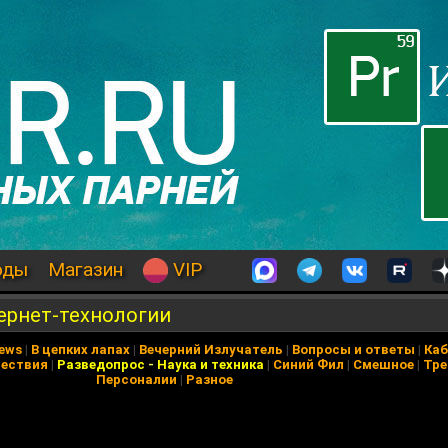
оды
Магазин
VIP
ернет-технологии
News
|
В цепких лапах
|
Вечерний Излучатель
|
Вопросы и ответы
|
Каб
ествия
|
Разведопрос
-
Наука и техника
|
Синий Фил
|
Смешное
|
Тре
Персоналии
|
Разное