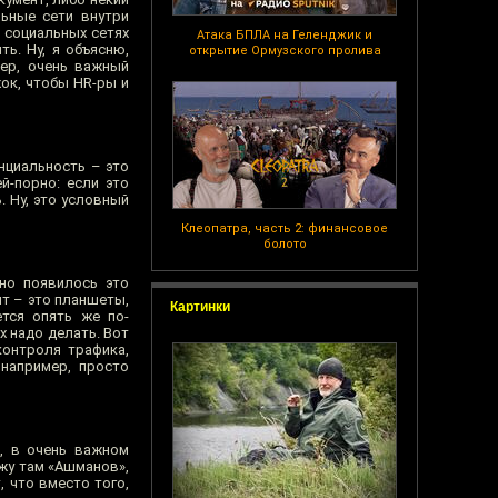
льные сети внутри
в социальных сетях
Атака БПЛА на Геленджик и
ь. Ну, я объясню,
открытие Ормузского пролива
мер, очень важный
жок, чтобы HR-ры и
енциальность – это
й-порно: если это
ь. Ну, это условный
Клеопатра, часть 2: финансовое
болото
но появилось это
ят – это планшеты,
Картинки
тся опять же по-
ях надо делать. Вот
контроля трафика,
 например, просто
я, в очень важном
ожу там «Ашманов»,
 что вместо того,