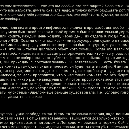
чно сам отправляюсь – как это вы вообще это всё видите? Непонятно. Но
нуть или написать, думать сначала надо, и только потом открывать рот, 
то наши там у тебя увидели, или бандиты, или ещё кто-то. Думать, по всей
ные свободы.
ечно, для них это просто инфоповод покричать про свободы, особенн
. Но у меня был такой эпизод в своё время: я был исполнительный дире
или ходить, каждый день ходили, через день, из отдела К люди, т.е. 
ного ФСБ. Ходили они с подписаниями прокурора или судьи о выемк
 поймали киллера, ну или не киллера – он был откуда-то, я уж не пом
ия, что за 5 тысяч долларов убьёт кого хочешь. Когда его взяли уж
о выгребли ящик, на это я давал распоряжение тем, кто у нас управлял 
– что он не собирался никого убивать, а просто собирался присвоить д
й, мы приходим с постановлениями. Я, естественно – есть бумага
 комнату, там будет сидеть человек, он будет читать трафик. Я им гов
о, во-первых, мне жалко денег на комнату, на коробочку и т.д., во-вт
Яндексом, то если просочится, что у нас такая комната, то это буде
одили, т.е. никто рук не выкручивал. А потом просто появился этот за
овно то же самое – да, он делает копию трафика, но закон есть зак
 США «Patriot Act», по которому все должны были сделать там то же сам
шать, ну система «Эшелон» ещё раньше существовала. Т.е., условно гово
апуасам, типа, нельзя.
уасов нужна свобода такая. И там та же самая история, надо понима
ебя сами назначают цивилизованными, защищается довольно жестко – 
ример, призываешь к погромам в Лондоне – поедешь в тюрьму. Сейча
из чего можно сделать вывод при желании, что ты хотел убить президен