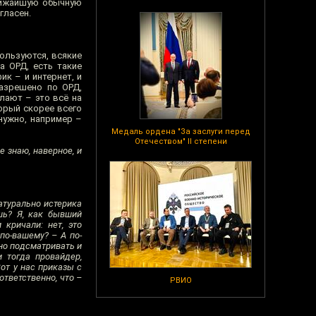
ближайшую обычную
гласен.
пользуются, всякие
а ОРД, есть такие
к – и интернет, и
разрешено по ОРД,
лают – это всё на
торый скорее всего
нужно, например –
Медаль ордена "За заслуги перед
Отечеством" II степени
 знаю, наверное, и
атурально истерика
шь? Я, как бывший
кричали: нет, это
по-вашему? – А по-
тно подсматривать и
 тогда провайдер,
Вот у нас приказы с
оответственно, что –
РВИО