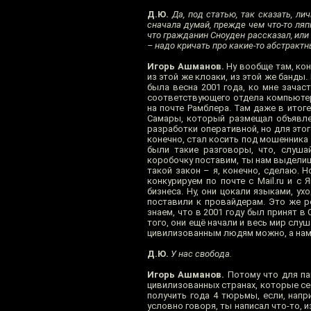
Д.Ю.
Да, под статью, так сказать, ли
сначала думай, прежде чем что-то ляп
что гражданин Сноуден рассказал, или ч
– надо кричать про какие-то абстракт
Игорь Ашманов.
Ну вообще там, кон
из этой же клоаки, из этой же банды
была весна 2001 года, ко мне зачаст
соответствующего отдела компьютер
на почте Рамблера. Там даже в итоге
Самары, который размещал объявлен
разработки оперативной, но для этог
конечно, стал косить под мошенника 
были такие разговоры, что, слуша
коробочку поставим, ты нам выделишь
такой закон – я, конечно, сделаю. Н
конкурируем по почте с Mail.ru и с 
бизнеса. Ну, они цокали языками, ух
поставили к провайдерам. Это же р
знаем, что в 2001 году был принят в
того, они ещё начали и весь мир слу
цивилизованным людям можно, а нам-п
Д.Ю.
У нас свобода.
Игорь Ашманов.
Потому что для пап
цивилизованных странах, которые с
получить года 4 тюрьмы, если, нап
условно говоря, ты написал что-то, 