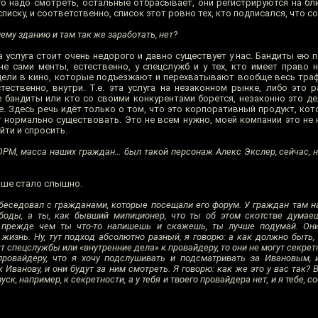
кого надо смотреть, остальные отбрасывает, они регистрируются на 
списку, и соответственно, список этот ровно тех, кто подписался, что со
ему зданию и там так же заработать, нет?
а услуга стоит очень недорого и давно существует у нас. Бандиты ею 
е сами менты, естественно, у спецслужб и у тех, кто имеет право н
ели в кино, которые подъезжают и перехватывают вообще весь трафи
тественно, внутри. Т.е. эта услуга на незаконном рынке, либо это 
 бандиты или кто со своими конкурентами борется, незаконно это де
е. Здесь речь идёт только о том, что это корпоративный продукт, ко
 нормально существовать. Это не всем нужно, моей компании это не 
йти и спросить.
ОРМ, масса наших граждан… был такой персонаж Алекс Экслер, сейчас, не
ньше стало слышно.
 беседовал с гражданами, которые посещали его форум. У граждан там н
ободы, а ты, как бывший милиционер, что ты об этом скотстве думае
о прежде чем ты что-то напишешь и скажешь, ты лучше подумай. Они 
жизнь. Ну, тут подход абсолютно разный, я говорю: а как должно быть, 
т спецслужбы или «внутренние дела» к провайдеру, то они не могут секре
ровайдеру, что я хочу подслушивать и подсматривать за Ивановым, и
 Иванову, и они будут за ним смотреть. Я говорю: как же это у вас так? 
ск, например, к секретности, а у тебя и твоего провайдера нет, и я тебе, с