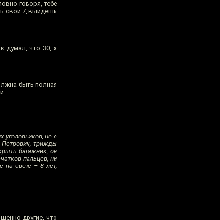
ловно говоря, тебе
шь свои 7, выйдешь
к думал, что 30, а
должна быть полная
ти…
 уголовников, не с
й Петрович, трижды
крыть багажник, он
чатков пальцев, ни
ё на свете – 8 лет,
ршенно другие, что