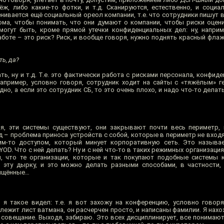
ёж, либо какие-то фотки, и т.д. Сканируются, естественно, и социа
енивается ещё социальный ореол компании, т.е. что сотрудники пишут 
ома, чтобы понимать, что они думают о компании, чтобы риски оценит
могут быть, кроме прямой утечки конфиденциальных дел: ну, напри
аботе – это риск? Риск, и вообще говоря, нужно поднять красный фла
ть, да?
ть, ну и т.д. Т.е. это фактически работа с рисками персонала, конфид
 например, условно говоря, сотрудник ходит на сайты с «тяжёлым» ге
адно, а если это сотрудник СБ, то это очень плохо, и надо что-то делат
я, эти системы существуют, они закрывают почти весь периметр, 
д – проблема приноса устройств с собой, которые в периметр не вход
им-то доступом, который минует корпоративную сеть. Это называе
 BYOD. Что с ней делать? Ну и с ней что-то в таких режимных организаци
м, что те организации, которые и так покупают подобные системы 
 эту дырку, и это можно делать разными способами, в частности,
щищённые…
я такое видел: т.е. я вот захожу на конференцию, условно говор
лежит лист ватмана, он расчерчен просто, и написаны фамилии. Я нах
совещание. Выходя, забираю. Это всех дисциплинирует, все понимают,