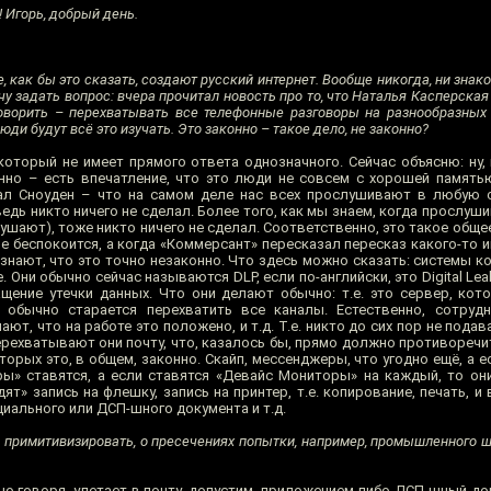
 Игорь, добрый день.
 как бы это сказать, создают русский интернет. Вообще никогда, ни знак
чу задать вопрос: вчера прочитал новость про то, что Наталья Касперская
говорить – перехватывать все телефонные разговоры на разнообразных 
и будут всё это изучать. Это законно – такое дело, не законно?
торый не имеет прямого ответа однозначного. Сейчас объясню: ну, в
онно – есть впечатление, что это люди не совсем с хорошей памятью
зал Сноуден – что на самом деле нас всех прослушивают в любую 
 ведь никто ничего не сделал. Более того, как мы знаем, когда прослуш
лушают), тоже никто ничего не сделал. Соответственно, это такое общее
е беспокоится, а когда «Коммерсант» пересказал пересказ какого-то и
 знают, что это точно незаконно. Что здесь можно сказать: системы 
 Они обычно сейчас называются DLP, если по-английски, это Digital Leak
ащение утечки данных. Что они делают обычно: т.е. это сервер, кот
 обычно старается перехватить все каналы. Естественно, сотруд
т, что на работе это положено, и т.д. Т.е. никто до сих пор не подава
 перехватывают они почту, что, казалось бы, прямо должно противоречи
торых это, в общем, законно. Скайп, мессенджеры, что угодно ещё, а е
ры» ставятся, а если ставятся «Девайс Мониторы» на каждый, то они
ят» запись на флешку, запись на принтер, т.е. копирование, печать, и 
иального или ДСП-шного документа и т.д.
ем примитивизировать, о пресечениях попытки, например, промышленного 
вно говоря, улетает в почту, допустим, приложением либо ДСП-шный до