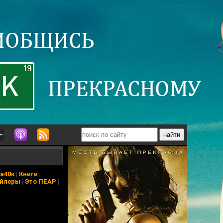
а40к
|
Книги
|
йлеры
|
Это ПЕАР
|