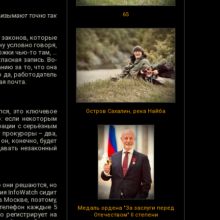
65
ё изымают точно так
о законов, которые
ну условно говоря,
ржки чью-то там, …
ласная запись. Во-
нию за то, что она
о да, работодатель
ая почта.
лся, это ключевое
Остров Сахалин, река Найба
о: если некоторым
рации с серьёзным
т прокуроры – два,
он, конечно, будет
давать незаконный
о они решаются, но
ия InfoWatch сидит
в Москве, поэтому,
 телефон каждые 5
Медаль ордена "За заслуги перед
о регистрирует на
Отечеством" II степени