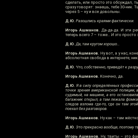
сделать, или просто это обсуждал, т
сразу говорят: знаешь, тебе 30-ник. 
через 5 – ну и все довольны.
Д.Ю.
Разошлись краями фактически.
Игорь Ашманов.
Да-да-да. И эти ре
теперь всего 7 – тоже… И это просто 
Д.Ю.
Да, там кругом хорошо…
Игорь Ашманов.
Ну вот, а у нас, ко
абсолютная свобода в интернете, ника
Д.Ю.
Что, собственно, приведёт к разр
Игорь Ашманов.
Конечно, да.
Д.Ю.
Я в силу определённых професси
точки зрения американской полиции, 
судимый, на машине, а его остановила
багажник открыл, а там лежала фомка,
следов взлома где-то, где он там это
поехал без разговоров.
Игорь Ашманов.
Ну как – там жёстко
Д.Ю.
Это прекрасно вообще, поэтому т
Игорь Ашманов.
Ну, твиты – это фак