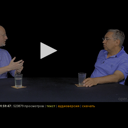
01:59:47
|
523879 просмотров
|
текст
|
аудиоверсия
|
скачать