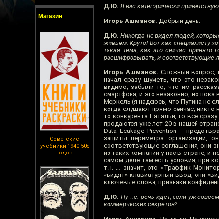
Д.Ю.
Я вас категорически приветствую!
Магазин
Игорь Ашманов.
Добрый день.
Д.Ю.
Никогда не видел людей, которые,
живьём. Круто! Вот как специалисту хо
такая тема, как это сейчас принято 
расшифровывать, и соответствующие люд
Игорь Ашманов.
Сложный вопрос, ко
начал сразу шуметь, что это незак
видимо, забыли то, что им расска
смартфона, и это незаконно, но пока
Меркель (я надеюсь, что Путина не с
когда слушают прямо сейчас, никто н
то конкурента Натальи, то все сразу
продаются уже лет 20 в нашей стране.
Data Leakage Prevention – предотвр
защиты периметра организации, он
Советские
соответствующие соглашения, они знаю
учебники 1940-50х
из таких компаний у нас в стране, и
годов
самом деле там есть условия, при ко
т.н. … значит, это «Траффик Монито
«видят» клавиатурный ввод, они «вид
ключевые слова, признаки конфиденц
Д.Ю.
Ну т.е. речь идёт, если уж совс
коммерческих секретов?
Игорь Ашманов.
Да-да-да. Ну, усло