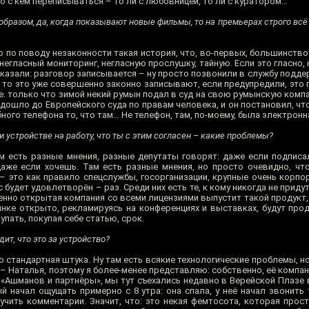
о с кем переписываться – то ли с любовницей, то ли с куратором…
 образом, да, когда показывают новые фильмы, то на премьерах строго вс
то по поводу незаконности такая история, что, во-первых, большинств
негласный мониторинг, негласную прослушку, тайную. Если это гласно, 
 сказали: разговор записывается – ну просто позвонили в службу подде
, то это уже совершенно законно записывают, если предупредили, это г
.е. только что зимой некий румын подал в суд на свою румынскую компа
 дошло до Европейского суда по правам человека, и он постановил, чт
ого телефона то, что там… Не телефон, там, по-моему, была электронн
 устройстве на работу, что ты с этим согласен – какие проблемы?
ам есть разные мнения, разные депутаты говорят: даже если подписа
 даже если хочешь. Там есть разные мнения, но просто очевидно, чт
 это как правило спецслужбы, госорганизации, крупные очень корпо
с будет удовлетворён – раз. Среди них есть те, к кому никогда не приду
шенно открытая компания со всеми лицензиями выпустит такой продукт, 
рынке открыто, рекламируясь на конференциях и выставках, будут про
упать, покупая себе статью, срок.
ит, что это за устройство?
 стандартная штука. Ну там есть всякие технологические проблемы, н
я – Наталья, поэтому я более-менее представляю: собственно, её компан
 «Ашманов и партнёры», мы тут съехались недавно в Верейской Плазе 
й начал ощущать примерно с 8 утра: она спала, у неё начал звонить
учить комментарии. Значит, что: это некая фемтосота, которая прост