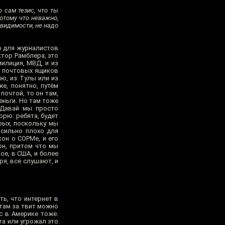
 сам тезис, что ты
потому что неважно,
 видимости, не надо
о для журналистов
ктор Рамблера, это
милиция, МВД, и из
е почтовых ящиков
ню, из Тулы или из
е, понятно, путём
почтой, то он там,
еньги. Но там тоже
. Давай мы просто
орю: ребята, будет
орых, поскольку мы
т сильно плохо для
кон о СОРМе, и его
он, притом что мы
ое, в США, и более
ря, все слушают, и
ть, что интернет в
там за твит можно
с в Америке тоже:
та или угрожал это