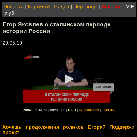
Новости
|
Картинки
|
Видео
|
Переводы
|
Магазин
|
VIP
клуб
Егор Яковлев о сталинском периоде
истории России
29.05.19
25:52
|
209313 просмотров
|
текст
|
аудиоверсия
|
скачать
Хочешь продолжения роликов Егора? Поддержи
проект!