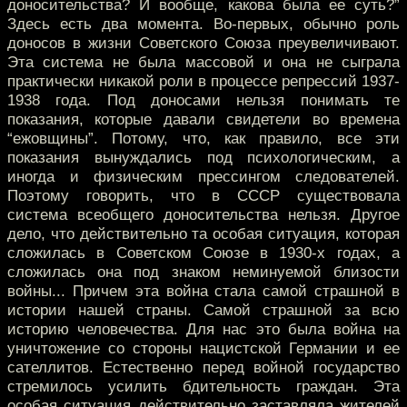
доносительства? И вообще, какова была ее суть?”
Здесь есть два момента. Во-первых, обычно роль
доносов в жизни Советского Союза преувеличивают.
Эта система не была массовой и она не сыграла
практически никакой роли в процессе репрессий 1937-
1938 года. Под доносами нельзя понимать те
показания, которые давали свидетели во времена
“ежовщины”. Потому, что, как правило, все эти
показания вынуждались под психологическим, а
иногда и физическим прессингом следователей.
Поэтому говорить, что в СССР существовала
система всеобщего доносительства нельзя. Другое
дело, что действительно та особая ситуация, которая
сложилась в Советском Союзе в 1930-х годах, а
сложилась она под знаком неминуемой близости
войны... Причем эта война стала самой страшной в
истории нашей страны. Самой страшной за всю
историю человечества. Для нас это была война на
уничтожение со стороны нацистской Германии и ее
сателлитов. Естественно перед войной государство
стремилось усилить бдительность граждан. Эта
особая ситуация действительно заставляла жителей