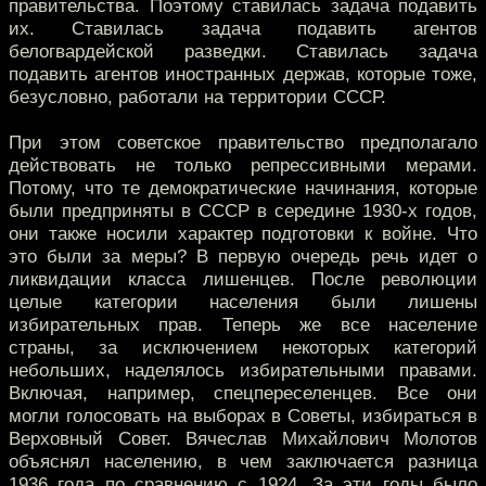
правительства. Поэтому ставилась задача подавить
их. Ставилась задача подавить агентов
белогвардейской разведки. Ставилась задача
подавить агентов иностранных держав, которые тоже,
безусловно, работали на территории СССР.
При этом советское правительство предполагало
действовать не только репрессивными мерами.
Потому, что те демократические начинания, которые
были предприняты в СССР в середине 1930-х годов,
они также носили характер подготовки к войне. Что
это были за меры? В первую очередь речь идет о
ликвидации класса лишенцев. После революции
целые категории населения были лишены
избирательных прав. Теперь же все население
страны, за исключением некоторых категорий
небольших, наделялось избирательными правами.
Включая, например, спецпереселенцев. Все они
могли голосовать на выборах в Советы, избираться в
Верховный Совет. Вячеслав Михайлович Молотов
объяснял населению, в чем заключается разница
1936 года по сравнению с 1924. За эти годы было