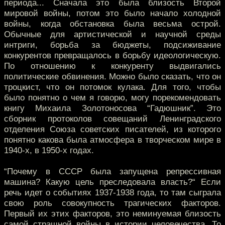
периода... Сначала это была близость Второй
мировой войны, потом это было начало холодной
войны, когда обстановка была весьма острой.
Обычные для артистической и научной среды
интриги, борьба за бюджеты, подсиживание
конкурентов превращалось в борьбу идеологическую.
По отношению к конкуренту выдвигались
политические обвинения. Можно было сказать, что он
троцкист, что он потомок кулака. Для того, чтобы
было понятно о чем я говорю, могу порекомендовать
книгу Михаила Золотоносова “Гадюшник”. Это
сборник протоколов совещаний Ленинградского
отделения Союза советских писателей, из которого
понятно какова была атмосфера в творческом мире в
1940-х, в 1950-х годах.
“Почему в СССР была запущена репрессивная
машина? Какую цель преследовала власть?“ Если
речь идет о событиях 1937-1938 года, то там сыграла
свою роль совокупность трагических факторов.
Первый их этих факторов, это неминуемая близость
самой страшной войны в истории человечества. То