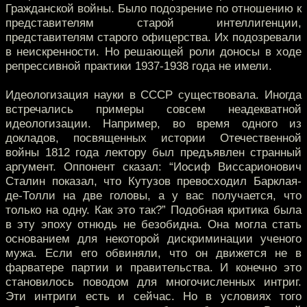
Гражданской войны. Было подозрение по отношению к
представителям старой интеллигенции,
представителям старого офицерства. Их подозревали
в неискренности. Но решающей роли доносы в ходе
репрессивной практики 1937-1938 года не имели.
Идеологизация науки в СССР существовала. Иногда
встречались примеры совсем неадекватной
идеологизации. Например, во время одного из
докладов, посвященных истории Отечественной
войны 1812 года лектору был предъявлен странный
аргумент. Оппонент сказал: “Иосиф Виссарионович
Сталин показал, что Кутузов превосходил Барклая-
де-Толли на две головы, а у вас получается, что
только на одну. Как это так?” Подобная критика была
в эту эпоху отнюдь не безобидна. Она могла стать
основанием для некоторой дискриминации ученого
мужа. Если его обвиняли, что он движется не в
фарватере партии и правительства. И конечно это
становилось поводом для многочисленных интриг.
Эти интриги есть и сейчас. Но в условиях того