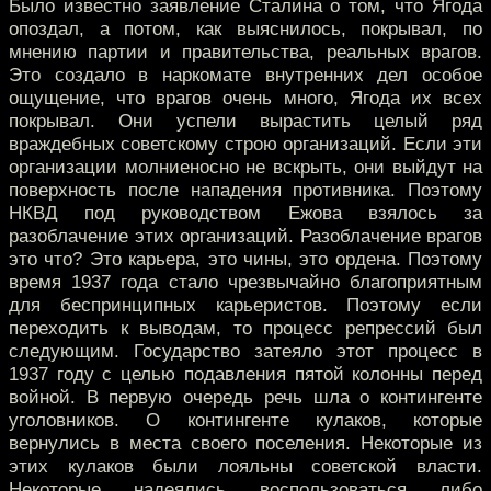
Было известно заявление Сталина о том, что Ягода
опоздал, а потом, как выяснилось, покрывал, по
мнению партии и правительства, реальных врагов.
Это создало в наркомате внутренних дел особое
ощущение, что врагов очень много, Ягода их всех
покрывал. Они успели вырастить целый ряд
враждебных советскому строю организаций. Если эти
организации молниеносно не вскрыть, они выйдут на
поверхность после нападения противника. Поэтому
НКВД под руководством Ежова взялось за
разоблачение этих организаций. Разоблачение врагов
это что? Это карьера, это чины, это ордена. Поэтому
время 1937 года стало чрезвычайно благоприятным
для беспринципных карьеристов. Поэтому если
переходить к выводам, то процесс репрессий был
следующим. Государство затеяло этот процесс в
1937 году с целью подавления пятой колонны перед
войной. В первую очередь речь шла о контингенте
уголовников. О контингенте кулаков, которые
вернулись в места своего поселения. Некоторые из
этих кулаков были лояльны советской власти.
Некоторые надеялись воспользоваться либо