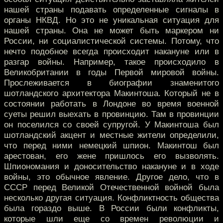
нашей страны подавать определенные сигналы в
органы НКВД. Но это не уникальная ситуация для
нашей страны. Она не может быть маркером ни
России, ни социалистической системы. Потому, что
нечто подобное всегда происходит накануне или в
разгар войны. Например, такое происходило в
Великобритании в годы Первой мировой войны.
Прослеживается в биографии знаменитого
шотландского архитектора Макинтоша. Который не в
состоянии работать в Лондоне во время военной
суеты решил выехать в провинцию. Там в провинции
он поселился со своей супругой. У Макинтоша был
шотландский акцент и местные жители определили,
что перед ними немецкий шпион. Макинтош был
арестован, его жене пришлось его вызволять.
Шпиономания и доносительство накануне и в ходе
войны, это обычное явление. Другое дело, что в
СССР перед Великой Отечественной войной была
несколько другая ситуация. Конфликтность общества
была гораздо выше. В России были конфликты,
которые шли еще со времен революции и