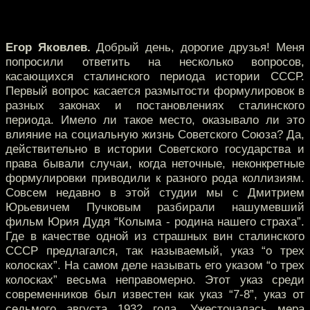
Егор Яковлев.
Добрый день, дорогие друзья! Меня
попросили ответить на несколько вопросов,
касающихся сталинского периода истории СССР.
Первый вопрос касается размытости формулировок в
разных законах и постановлениях сталинского
периода. Имело ли такое место, оказывало ли это
влияние на социальную жизнь Советского Союза? Да,
действительно в истории Советского государства и
права бывали случаи, когда неточные, неконкретные
формулировки приводили к разного рода коллизиям.
Совсем недавно в этой студии мы с Дмитрием
Юрьевичем Пучковым разбирали нашумевший
фильм Юрия Дудя “Колыма - родина нашего страха”.
Где в качестве одной из страшных вин сталинского
СССР предлагался, так называемый, указ “о трех
колосках”. На самом деле называть его указом “о трех
колосках” весьма неправомерно. Этот указ среди
современников был известен как указ “7-8”, указ от
седьмого августа 1932 года. Ужесточалась мера