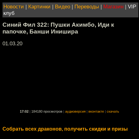
Новости
|
Картинки
|
Видео
|
Переводы
|
Магазин
|
VIP
клуб
Синий Фил 322: Пушки Акимбо, Иди к
папочке, Банши Инишира
01.03.20
17:02
|
184180 просмотров
|
аудиоверсия
|
вконтакте
|
скачать
Собрать всех драконов, получить скидки и призы