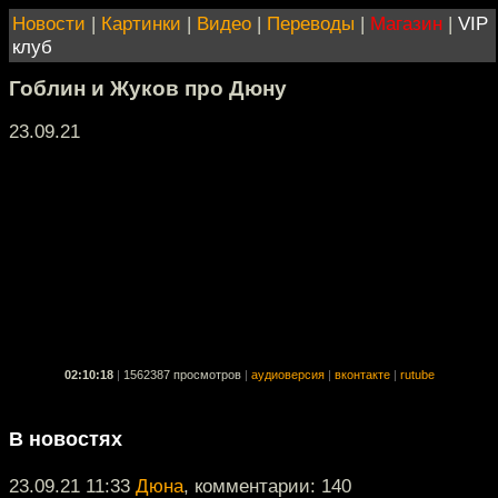
Новости
|
Картинки
|
Видео
|
Переводы
|
Магазин
|
VIP
клуб
Гоблин и Жуков про Дюну
23.09.21
02:10:18
|
1562387 просмотров
|
аудиоверсия
|
вконтакте
|
rutube
В новостях
23.09.21 11:33
Дюна
, комментарии: 140