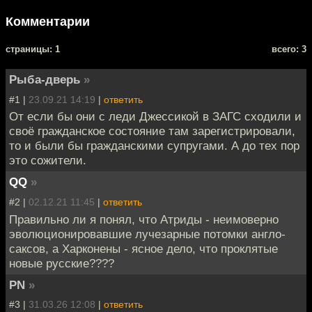
Комментарии
cтраницы: 1
всего: 3
Рыба-дверь
»
#1 |
23.09.21 14:19
|
ответить
От если бы они с леди Джессикой в ЗАГС сходили и
своё гражданское состояние там зарегистрировали,
то и были бы гражданскими супругами. А до тех пор
это сожители.
QQ
»
#2 |
02.12.21 11:45
|
ответить
Правильно ли я понял, что Атриды - неимоверно
эволюционировавшие лучезарные потомки англо-
саксов, а Харконены - ясное дело, что проклятые
новые русские????
PN
»
#3 |
31.03.26 12:08
|
ответить