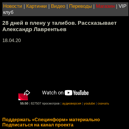
Новости
|
Картинки
|
Видео
|
Переводы
|
Магазин
|
VIP
клуб
28 дней в плену у талибов. Рассказывает
Александр Лаврентьев
18.04.20
55:50
|
827507 просмотров
|
аудиоверсия
|
youtube
|
скачать
Поддержать «Специнформ» материально
Подписаться на канал проекта