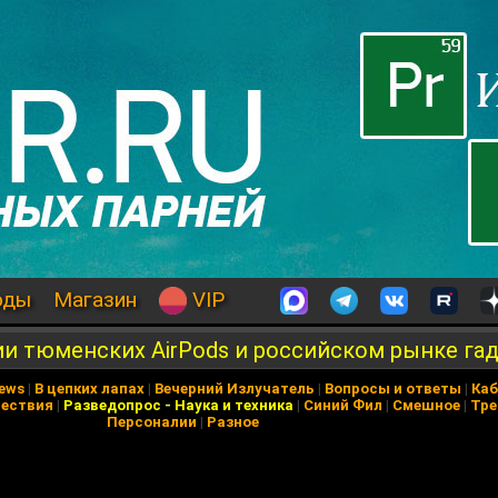
оды
Магазин
VIP
ии тюменских AirPods и российском рынке га
News
|
В цепких лапах
|
Вечерний Излучатель
|
Вопросы и ответы
|
Каб
ествия
|
Разведопрос
-
Наука и техника
|
Синий Фил
|
Смешное
|
Тре
Персоналии
|
Разное