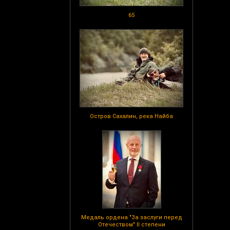
65
Остров Сахалин, река Найба
Медаль ордена "За заслуги перед
Отечеством" II степени