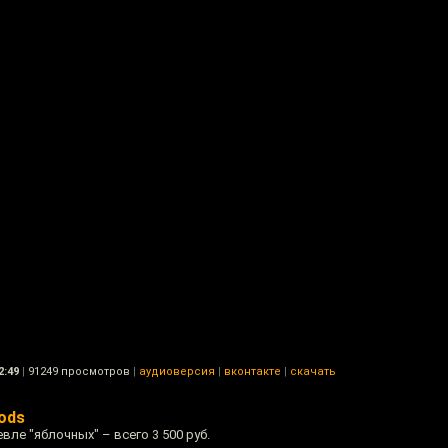
2:49
|
91249 просмотров
|
аудиоверсия
|
вконтакте
|
скачать
ods
вле "яблочных" – всего 3 500 руб.