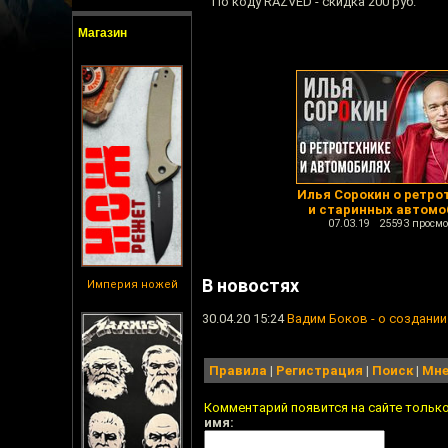
По коду RAZVED - скидка 200 руб.
Магазин
Илья Сорокин о ретро
и старинных автомо
07.03.19 25593 просмо
В новостях
Империя ножей
30.04.20 15:24
Вадим Боков - о создани
Правила
|
Регистрация
|
Поиск
|
Мне
Комментарий появится на сайте тольк
имя: