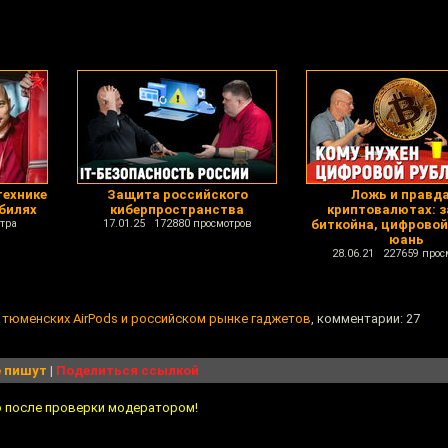
технике
Защита российского
Ложь и правда
билях
киберпространства
криптовалютах: з
тра
17.01.25 172880 просмотров
биткойна, цифровой
юань
28.06.21 227659 прос
и тюменских AirPods и российском рынке гаджетов
, комментарии: 27
 пишут
|
Поделиться ссылкой
о после проверки модератором!