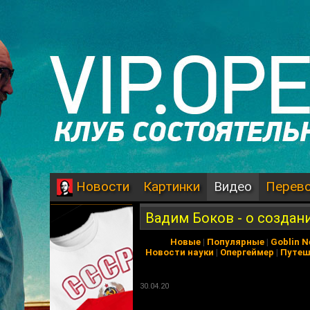
Картинки
Видео
Перев
Новости
Вадим Боков - о создан
Новые
|
Популярные
|
Goblin 
Новости науки
|
Опергеймер
|
Путеш
30.04.20