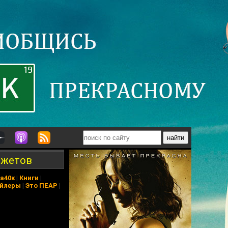
джетов
а40к
|
Книги
|
йлеры
|
Это ПЕАР
|