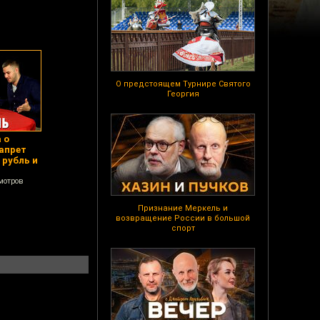
О предстоящем Турнире Святого
Георгия
 о
апрет
 рубль и
мотров
Признание Меркель и
возвращение России в большой
спорт