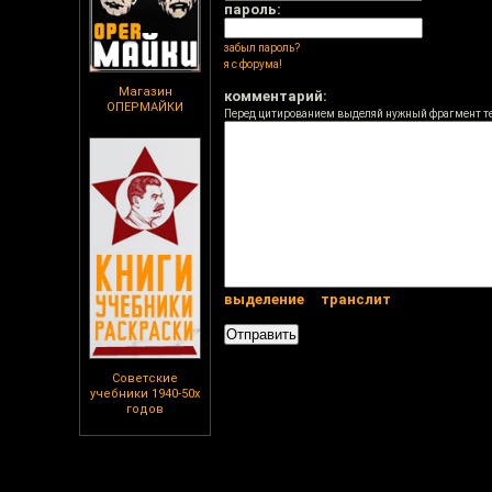
пароль:
забыл пароль?
я с форума!
Магазин
комментарий:
ОПЕРМАЙКИ
Перед цитированием выделяй нужный фрагмент т
выделение
транслит
Советские
учебники 1940-50х
годов