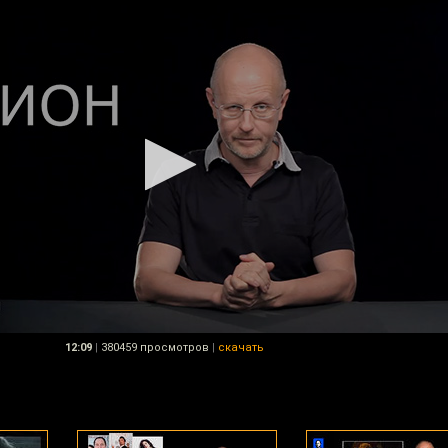
12:09
|
380459 просмотров
|
скачать