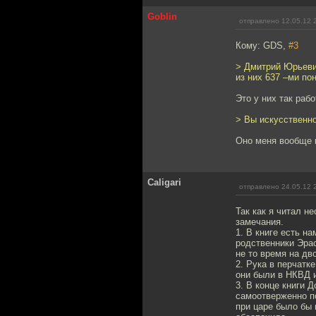
Goblin
отправлено 12.05.12 
Кому: GDS,
#3
> Дмитрий Юрьеви
из них 637 –ми по
Это у них так рабо
> Вы искусственно
Оно меня вообще н
Caligari
отправлено 24.05.12 
Так как я читал н
замечания.
1. В книге есть н
родственники Эрас
не то время на дв
2. Рука в перчатк
они были в НКВД и
3. В конце книги 
самоотверженно по
при царе было бы