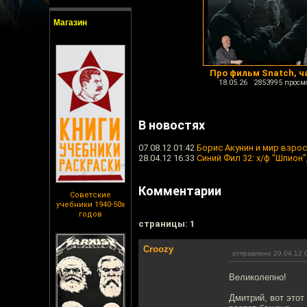
Магазин
Про фильм Snatch, ч
18.05.26 2853995 просм
В новостях
07.08.12 01:42
Борис Акунин и мир взро
28.04.12 16:33
Синий Фил 32: х/ф "Шпион"
Комментарии
Советские
учебники 1940-50х
годов
cтраницы: 1
Croozy
отправлено 29.04.12 
Великолепно!
Дмитрий, вот этот