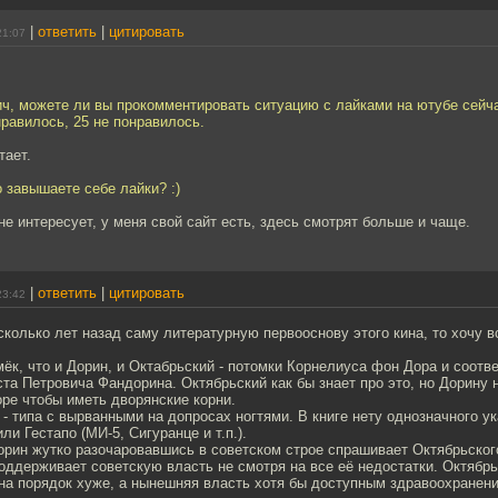
|
ответить
|
цитировать
21:07
ч, можете ли вы прокомментировать ситуацию с лайками на ютубе сейча
нравилось, 25 не понравилось.
тает.
 завышаете себе лайки? :)
е интересует, у меня свой сайт есть, здесь смотрят больше и чаще.
|
ответить
|
цитировать
23:42
есколько лет назад саму литературную первооснову этого кина, то хочу в
амёк, что и Дорин, и Октабрьский - потомки Корнелиуса фон Дора и соотв
та Петровича Фандорина. Октябрьский как бы знает про это, но Дорину н
оре чтобы иметь дворянские корни.
е - типа с вырванными на допросах ногтями. В книге нету однозначного 
ли Гестапо (МИ-5, Сигуранце и т.п.).
Дорин жутко разочаровавшись в советском строе спрашивает Октябрьског
ддерживает советскую власть не смотря на все её недостатки. Октябрьс
 на порядок хуже, а нынешняя власть хотя бы доступным здравоохранен