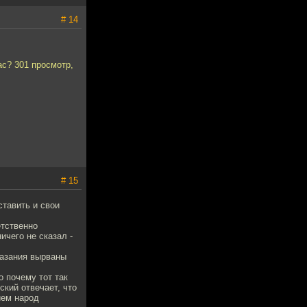
# 14
с? 301 просмотр,
# 15
ставить и свои
етственно
ичего не сказал -
указания вырваны
о почему тот так
кий отвечает, что
ием народ