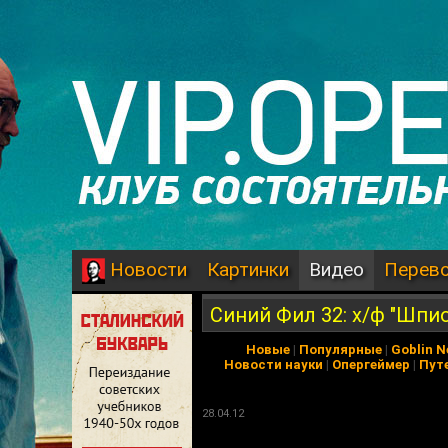
Картинки
Видео
Перев
Новости
Синий Фил 32: х/ф "Шпи
Новые
|
Популярные
|
Goblin 
Новости науки
|
Опергеймер
|
Пут
28.04.12