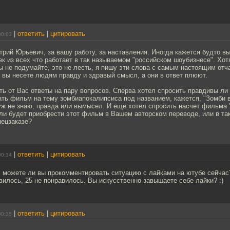
|
ответить
|
цитировать
00:03
рий Юрьевич, за вашу работу, за наставления. Иногда кажется будто в
к из всех что работает в так называемом "российском шоубизнесе". Хотя
 Вы не подумайте, это не лесть, я пишу эти слова с самым настоящим от
 вы несете людям правду и здравый смысл, а они в ответ плюют.
ь от Вас ответы на пару вопросов. Сперва хотел спросить правдивы ли
ть фильм на тему зомбиапокалипсиса под названием, кажется, "Зомби в
уж не знаю, правда или вымысел. И еще хотел спросить насчет фильма 
ли будет приобрести этот фильм в Вашем авторском переводе, или в так
пецзаказе?
|
ответить
|
цитировать
00:34
 можете ли вы прокомментировать ситуацию с лайками на ютубе сейчас?
вилось, 25 не понравилось. Вы искусственно завышаете себе лайки? :)
|
ответить
|
цитировать
00:35