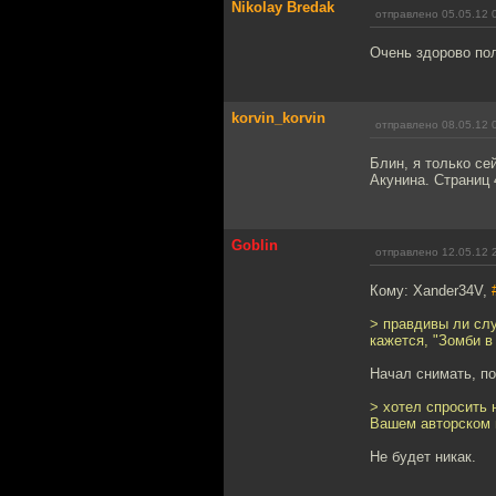
Nikolay Bredak
отправлено 05.05.12 
Очень здорово по
korvin_korvin
отправлено 08.05.12 
Блин, я только се
Акунина. Страниц 
Goblin
отправлено 12.05.12 
Кому: Xander34V,
> правдивы ли сл
кажется, "Зомби в
Начал снимать, п
> хотел спросить 
Вашем авторском п
Не будет никак.