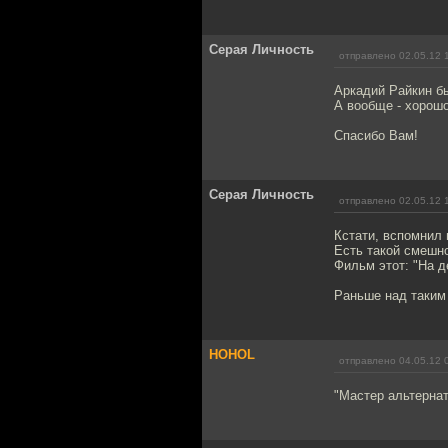
Серая Личность
отправлено 02.05.12 
Аркадий Райкин б
А вообще - хорошо
Спасибо Вам!
Серая Личность
отправлено 02.05.12 
Кстати, вспомнил 
Есть такой смешно
Фильм этот: "На д
Раньше над таким 
HOHOL
отправлено 04.05.12 
"Мастер альтернат