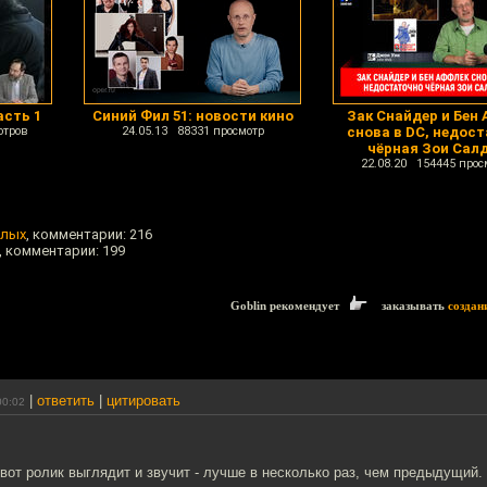
асть 1
Синий Фил 51: новости кино
Зак Снайдер и Бен
отров
24.05.13 88331 просмотр
снова в DC, недос
чёрная Зои Сал
22.08.20 154445 прос
слых
, комментарии: 216
, комментарии: 199
Goblin рекомендует
заказывать
создан
|
ответить
|
цитировать
00:02
 вот ролик выглядит и звучит - лучше в несколько раз, чем предыдущий.