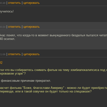
|
ответить
|
цитировать
00:48
лучилось!
|
ответить
|
цитировать
00:24
йчас понял, что когда-то в момент вынужденного безделья пытался читат
40 осилил.
|
ответить
|
цитировать
21:06
#2
ухи что вы собираетесь снимать фильм на тему зомбиапокалипсиса под 
 кровавом угаре"?
о финансовым причинам прекратил.
насчет фильма "Боже, благослави Америку" - можно ли будет приобрест
ереводе, или в такой озвучке он будет только на спецзаказе?