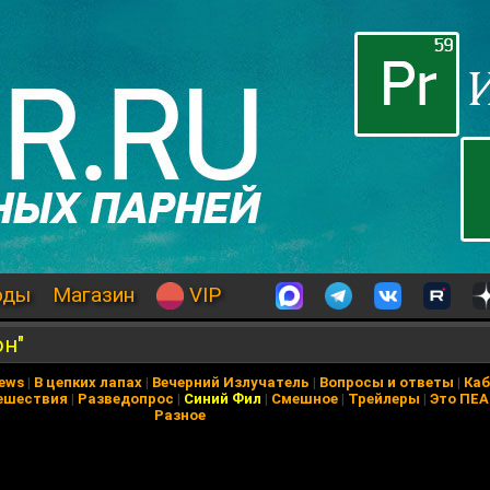
оды
Магазин
VIP
он"
News
|
В цепких лапах
|
Вечерний Излучатель
|
Вопросы и ответы
|
Каб
ешествия
|
Разведопрос
|
Синий Фил
|
Смешное
|
Трейлеры
|
Это ПЕ
Разное