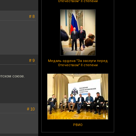
Отечеством" II степени
# 8
# 9
Медаль ордена "За заслуги перед
Отечеством" II степени
етском союзе.
# 10
РВИО