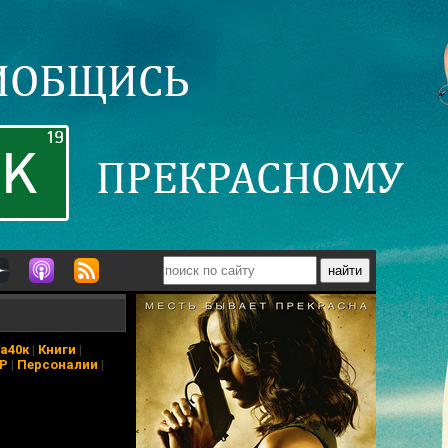
а40к
|
Книги
|
АР
|
Персоналии
|