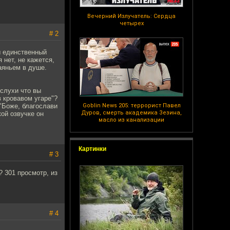
Вечерний Излучатель: Сердца
четырех
# 2
ы единственный
 нет, не кажется,
чаяньем в душе.
 слухи что вы
 кровавом угаре"?
"Боже, благослави
Goblin News 205: террорист Павел
Дуров, смерть академика Зезина,
ой озвучке он
масло из канализации
Картинки
# 3
 301 просмотр, из
# 4