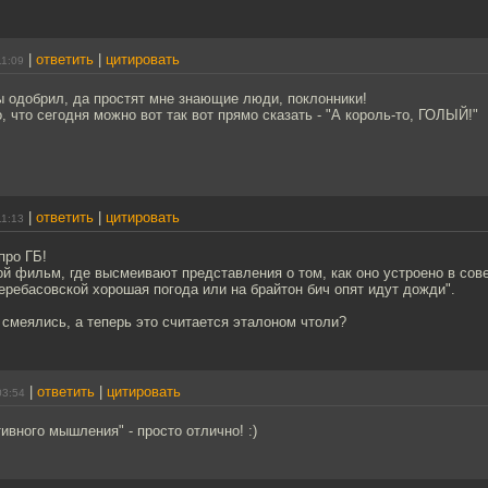
|
ответить
|
цитировать
11:09
ы одобрил, да простят мне знающие люди, поклонники!
, что сегодня можно вот так вот прямо сказать - "А король-то, ГОЛЫЙ!"
|
ответить
|
цитировать
11:13
про ГБ!
й фильм, где высмеивают представления о том, как оно устроено в сов
еребасовской хорошая погода или на брайтон бич опят идут дожди".
смеялись, а теперь это считается эталоном чтоли?
|
ответить
|
цитировать
03:54
ивного мышления" - просто отлично! :)