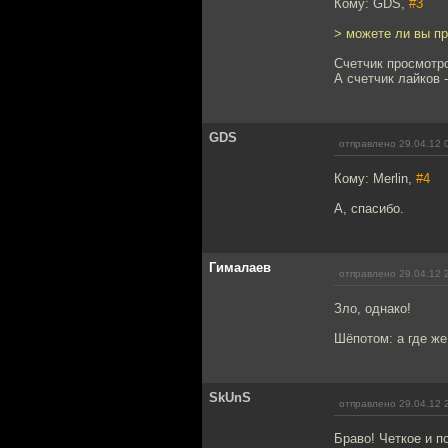
Кому: GDS,
#3
> можете ли вы п
Счетчик просмотро
А счетчик лайков 
GDS
отправлено 29.04.12 
Кому: Merlin,
#4
А, спасибо.
Гималаев
отправлено 29.04.12 
Зло, однако!
Шёпотом: а где же 
SkUnS
отправлено 29.04.12 
Браво! Четкое и п