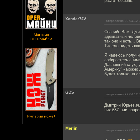
растет бешено.
Xander34V
отправлено 29.04.12 
Спасибо Вам, Дмит
Магазин
адекватный челове
ОПЕРМАЙКИ
так оно и есть...
Тяжело видеть как
Я надеюсь получит
собираетесь снима
Давнешний слух, 
Америку" - можно 
будет только на с
GDS
отправлено 29.04.12 
Дмитрий Юрьевич,
них 637 –ми понра
Империя ножей
Merlin
отправлено 29.04.12 