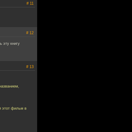
# 11
# 12
ь эту книгу
# 13
названием,
и этот фильм в