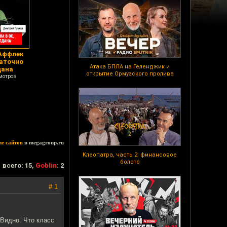
 Аффлек
таточно
Атака БПЛА на Геленджик и
дана
открытие Ормузского пролива
мотров
ие сайтов
в megagroup.ru
Клеопатра, часть 2: финансовое
болото
всего: 15,
Goblin
: 2
# 1
 Видно. Что класс