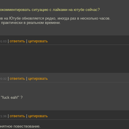
рокомментировать ситуацию с лайками на ютубе сейчас?
в на Ютубе обновляется редко, иногда раз в несколько часов.
- практически в реальном времени.
|
ответить
|
цитировать
01:03
|
ответить
|
цитировать
20:32
"fuck eah!" ?
|
ответить
|
цитировать
21:36
онятное повествование.