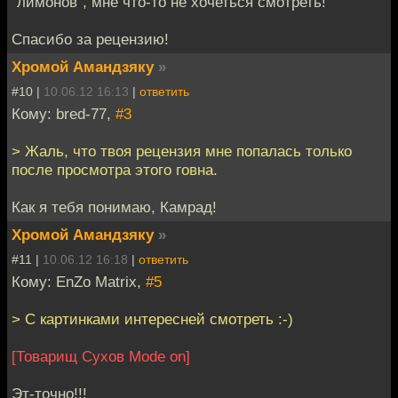
"лимонов", мне что-то не хочеться смотреть!
Спасибо за рецензию!
Хромой Амандзяку
»
#10 |
10.06.12 16:13
|
ответить
Кому: bred-77,
#3
> Жаль, что твоя рецензия мне попалась только
после просмотра этого говна.
Как я тебя понимаю, Камрад!
Хромой Амандзяку
»
#11 |
10.06.12 16:18
|
ответить
Кому: EnZo Matrix,
#5
> С картинками интересней смотреть :-)
[Товарищ Сухов Mode on]
Эт-точно!!!