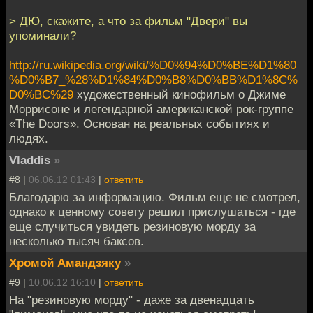
> ДЮ, скажите, а что за фильм "Двери" вы
упоминали?
http://ru.wikipedia.org/wiki/%D0%94%D0%BE%D1%80
%D0%B7_%28%D1%84%D0%B8%D0%BB%D1%8C%
D0%BC%29
художественный кинофильм о Джиме
Моррисоне и легендарной американской рок-группе
«The Doors». Основан на реальных событиях и
людях.
Vladdis
»
#8 |
06.06.12 01:43
|
ответить
Благодарю за информацию. Фильм еще не смотрел,
однако к ценному совету решил прислушаться - где
еще случиться увидеть резиновую морду за
несколько тысяч баксов.
Хромой Амандзяку
»
#9 |
10.06.12 16:10
|
ответить
На "резиновую морду" - даже за двенадцать