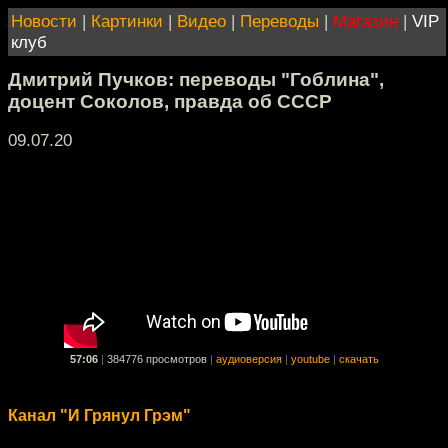
Новости
|
Картинки
|
Видео
|
Переводы
|
Магазин
|
VIP
клуб
Дмитрий Пучков: переводы "Гоблина",
доцент Соколов, правда об СССР
09.07.20
57:06
|
384776 просмотров
|
аудиоверсия
|
youtube
|
скачать
Канал "И Грянул Грэм"