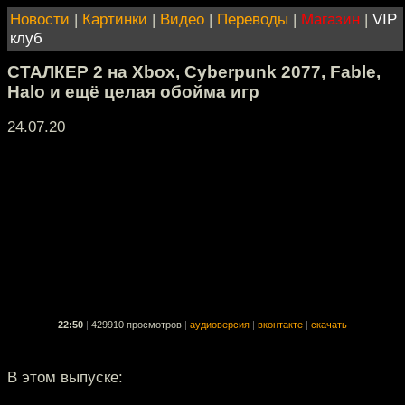
Новости
|
Картинки
|
Видео
|
Переводы
|
Магазин
|
VIP
клуб
СТАЛКЕР 2 на Xbox, Cyberpunk 2077, Fable,
Halo и ещё целая обойма игр
24.07.20
22:50
|
429910 просмотров
|
аудиоверсия
|
вконтакте
|
скачать
В этом выпуске: