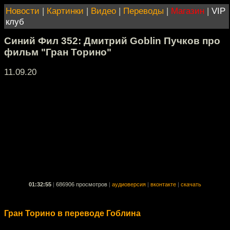
Новости
|
Картинки
|
Видео
|
Переводы
|
Магазин
|
VIP
клуб
Синий Фил 352: Дмитрий Goblin Пучков про
фильм "Гран Торино"
11.09.20
01:32:55
|
686906 просмотров
|
аудиоверсия
|
вконтакте
|
скачать
Гран Торино в переводе Гоблина