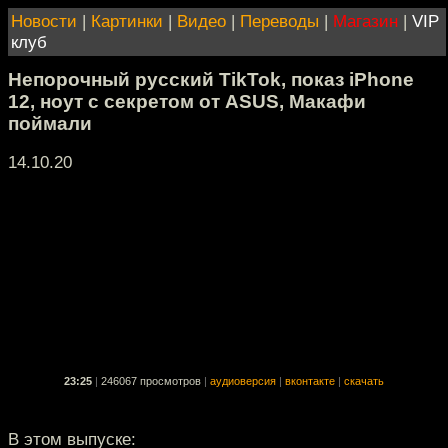
Новости
|
Картинки
|
Видео
|
Переводы
|
Магазин
|
VIP
клуб
Непорочный русский TikTok, показ iPhone
12, ноут с секретом от ASUS, Макафи
поймали
14.10.20
23:25
|
246067 просмотров
|
аудиоверсия
|
вконтакте
|
скачать
В этом выпуске: