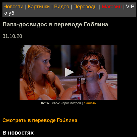
Новости
|
Картинки
|
Видео
|
Переводы
|
Магазин
|
VIP
клуб
Папа-досвидос в переводе Гоблина
31.10.20
02:37
|
86526 просмотров
|
скачать
Смотреть в переводе Гоблина
В новостях