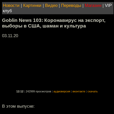
Новости
|
Картинки
|
Видео
|
Переводы
|
Магазин
|
VIP
клуб
Goblin News 103: Коронавирус на экспорт,
выборы в США, шаман и культура
03.11.20
12:12
|
242999 просмотров
|
аудиоверсия
|
вконтакте
|
скачать
В этом выпуске: