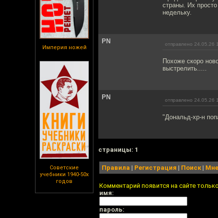
страны. Их просто
недельку.
PN
отправлено 24.05.26 
Империя ножей
Похоже скоро ново
выстрелить.....
PN
отправлено 24.05.26 
"Дональд-хр-н по
cтраницы: 1
Правила
|
Регистрация
|
Поиск
|
Мне
Советские
учебники 1940-50х
годов
Комментарий появится на сайте тольк
имя:
пароль: