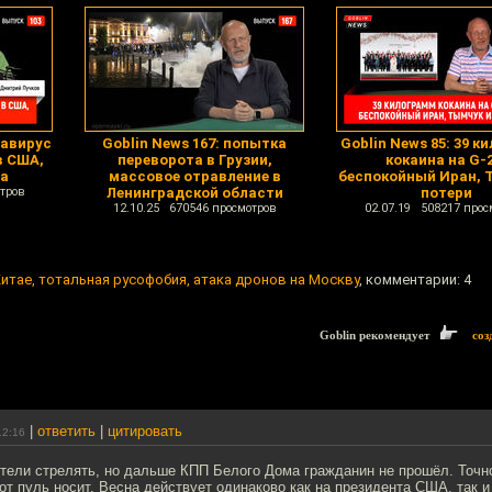
навирус
Goblin News 167: попытка
Goblin News 85: 39 к
в США,
переворота в Грузии,
кокаина на G-2
ра
массовое отравление в
беспокойный Иран, 
тров
Ленинградской области
потери
12.10.25 670546 просмотров
02.07.19 508217 прос
 Китае, тотальная русофобия, атака дронов на Москву
, комментарии: 4
Goblin рекомендует
соз
|
ответить
|
цитировать
12:16
отели стрелять, но дальше КПП Белого Дома гражданин не прошёл. Точн
т пуль носит. Весна действует одинаково как на президента США, так и