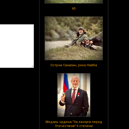
65
Остров Сахалин, река Найба
Медаль ордена "За заслуги перед
Отечеством" II степени