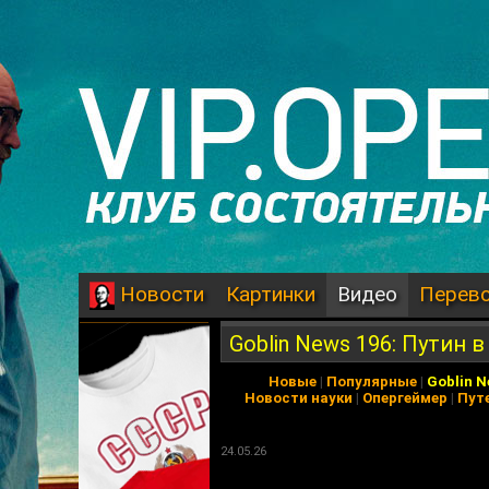
Картинки
Видео
Перев
Новости
Goblin News 196: Путин 
Новые
|
Популярные
|
Goblin 
Новости науки
|
Опергеймер
|
Пут
24.05.26