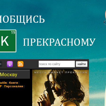
а Москву
а40к
|
Книги
|
АР
|
Персоналии
|