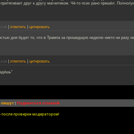
 притягивает друг к другу магнитиком. Чё-то псих рано пришёл. Полнолу
|
ответить
|
цитировать
12:16
стью дня будет то, что в Трампа за прошедшую неделю никто ни разу н
|
ответить
|
цитировать
12:16
падёшь"
 пишут
|
Поделиться ссылкой
о после проверки модератором!