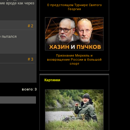
ние вроде как через
О предстоящем Турнире Святого
Георгия
# 2
е пытался
Признание Меркель и
# 3
возвращение России в большой
спорт
Картинки
всего: 3