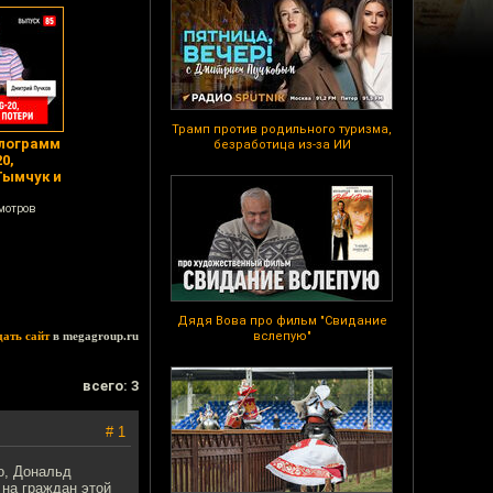
Трамп против родильного туризма,
илограмм
безработица из-за ИИ
0,
Тымчук и
мотров
Дядя Вова про фильм "Свидание
дать сайт
в megagroup.ru
вслепую"
всего: 3
# 1
о, Дональд
 на граждан этой