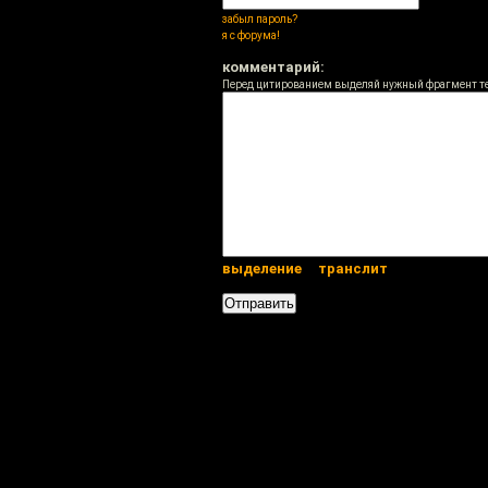
забыл пароль?
я с форума!
комментарий:
Перед цитированием выделяй нужный фрагмент т
выделение
транслит