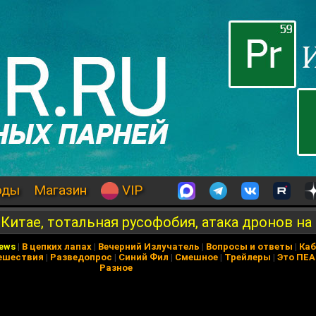
оды
Магазин
VIP
в Китае, тотальная русофобия, атака дронов н
News
|
В цепких лапах
|
Вечерний Излучатель
|
Вопросы и ответы
|
Каб
ешествия
|
Разведопрос
|
Синий Фил
|
Смешное
|
Трейлеры
|
Это ПЕ
Разное