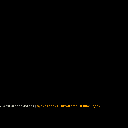
5
|
478198 просмотров
|
аудиоверсия
|
вконтакте
|
rutube
|
дзен