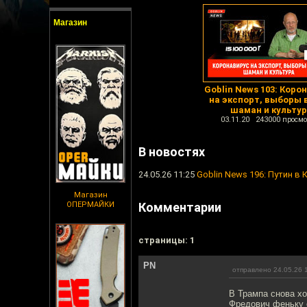
Магазин
Goblin News 103: Коро
на экспорт, выборы 
шаман и культу
03.11.20 243000 просмо
В новостях
24.05.26 11:25
Goblin News 196: Путин в
Магазин
ОПЕРМАЙКИ
Комментарии
cтраницы: 1
PN
отправлено 24.05.26 
В Трампа снова х
Фредович феньку о