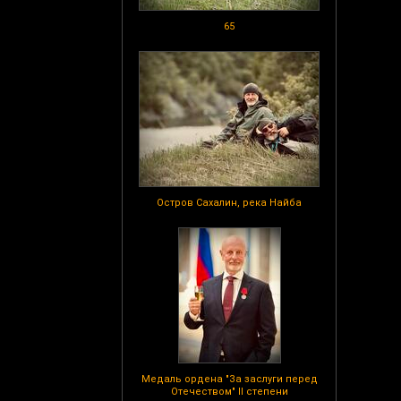
65
Остров Сахалин, река Найба
Медаль ордена "За заслуги перед
Отечеством" II степени