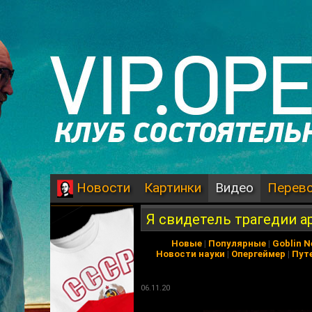
Картинки
Видео
Перев
Новости
Я свидетель трагедии а
Новые
|
Популярные
|
Goblin 
Новости науки
|
Опергеймер
|
Пут
06.11.20