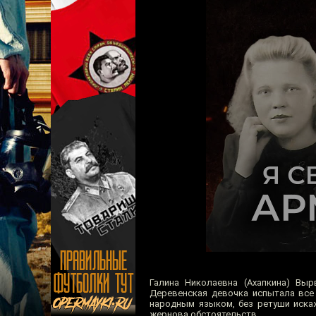
Галина Николаевна (Ахапкина) Вы
Деревенская девочка испытала все
народным языком, без ретуши искаж
жернова обстоятельств...