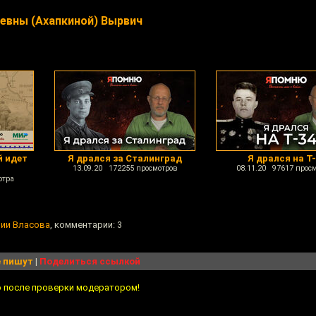
евны (Ахапкиной) Вырвич
й идет
Я дрался за Сталинград
Я дрался на Т-
13.09.20 172255 просмотров
08.11.20 97617 прос
отра
мии Власова
, комментарии: 3
 пишут
|
Поделиться ссылкой
о после проверки модератором!