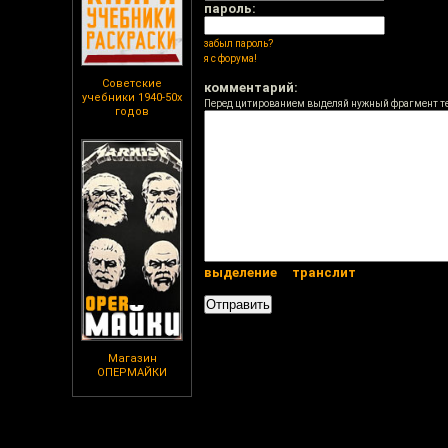
пароль:
забыл пароль?
я с форума!
Советские
комментарий:
учебники 1940-50х
Перед цитированием выделяй нужный фрагмент т
годов
выделение
транслит
Магазин
ОПЕРМАЙКИ