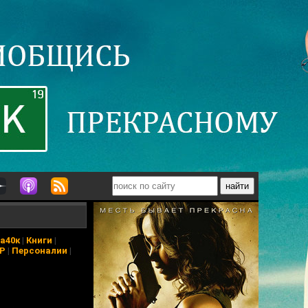
а40к
|
Книги
|
АР
|
Персоналии
|