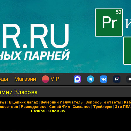
оды
Магазин
VIP
рмии Власова
News
|
В цепких лапах
|
Вечерний Излучатель
|
Вопросы и ответы
|
Каб
ешествия
|
Разведопрос
|
Синий Фил
|
Смешное
|
Трейлеры
|
Это ПЕ
Разное
-
Я помню