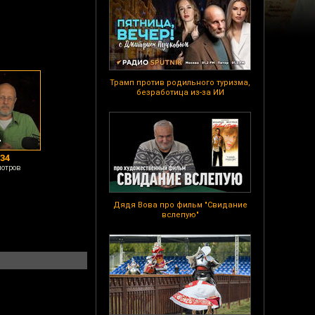
Трамп против родильного туризма,
безработица из-за ИИ
34
мотров
Дядя Вова про фильм "Свидание
вслепую"