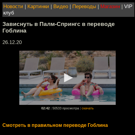
Новости
|
Картинки
|
Видео
|
Переводы
|
Магазин
|
VIP
клуб
Зависнуть в Палм-Спрингс в переводе
Гоблина
26.12.20
02:42
|
50533 просмотра
|
скачать
Смотреть в правильном переводе Гоблина