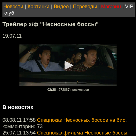
Новости
|
Картинки
|
Видео
|
Переводы
|
Магазин
|
VIP
клуб
Трейлер х/ф "Несносные боссы"
19.07.11
02:28
|
272087 просмотров
В новостях
08.08.11 17:58
Спецпоказ Несносных боссов на бис
,
комментарии: 73
25.07.11 13:54
Спецпоказ фильма Несносные боссы
,