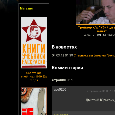
Магазин
Трейлер х/ф "Убийца 
меня"
09.09.10 101182 просм
В новостях
04.03.12 01:39
Спецпоказы фильма "Бело
Комментарии
Советские
учебники 1940-50х
cтраницы: 1
годов
ace9200
отправлено 05.03.12 
Дмитрий Юрьевич, 