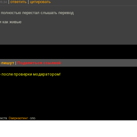
|
ответить
|
цитировать
05:34
а полностью перестал слышать перевод
и как живые
 пишут
|
Поделиться ссылкой
о после проверки модератором!
екста.
Оверквотинг
- зло.