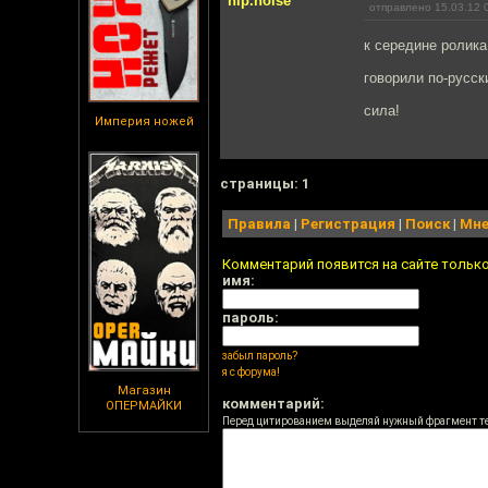
nip.noise
отправлено 15.03.12 
к середине ролик
говорили по-русск
сила!
Империя ножей
cтраницы: 1
Правила
|
Регистрация
|
Поиск
|
Мне
Комментарий появится на сайте тольк
имя:
пароль:
забыл пароль?
я с форума!
Магазин
комментарий:
ОПЕРМАЙКИ
Перед цитированием выделяй нужный фрагмент т