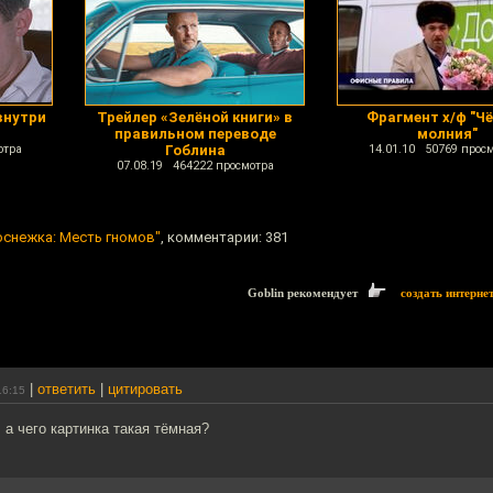
внутри
Трейлер «Зелёной книги» в
Фрагмент х/ф "Ч
правильном переводе
молния"
отра
Гоблина
14.01.10 50769 прос
07.08.19 464222 просмотра
снежка: Месть гномов"
, комментарии: 381
Goblin рекомендует
создать интерне
|
ответить
|
цитировать
16:15
а чего картинка такая тёмная?