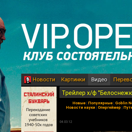
Картинки
Видео
Перев
Новости
Трейлер х/ф "Белоснежк
Новые
|
Популярные
|
Goblin 
Новости науки
|
Опергеймер
|
Пут
04.03.12