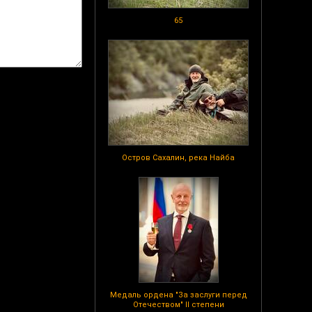
65
Остров Сахалин, река Найба
Медаль ордена "За заслуги перед
Отечеством" II степени