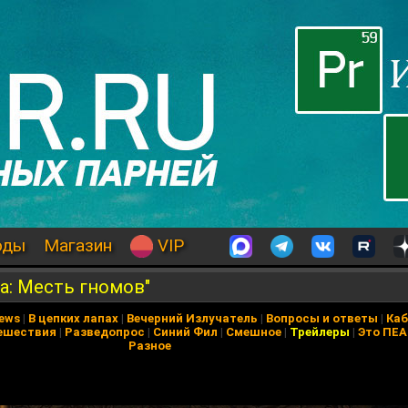
оды
Магазин
VIP
а: Месть гномов"
News
|
В цепких лапах
|
Вечерний Излучатель
|
Вопросы и ответы
|
Каб
ешествия
|
Разведопрос
|
Синий Фил
|
Смешное
|
Трейлеры
|
Это ПЕ
Разное