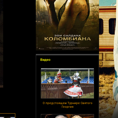
Видео
О предстоящем Турнире Святого
Георгия