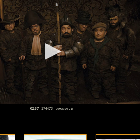
02:57
|
274473 просмотра