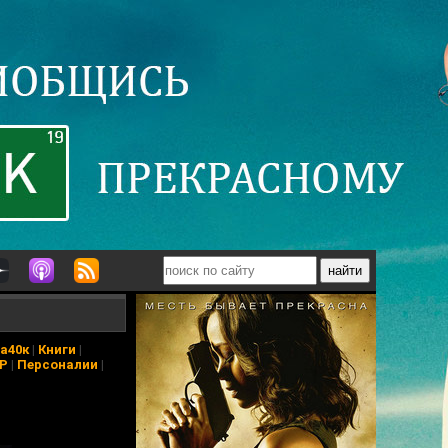
а40к
|
Книги
|
АР
|
Персоналии
|