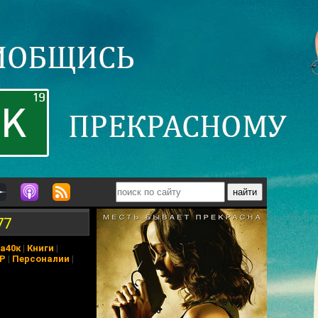
77
а40к
|
Книги
|
АР
|
Персоналии
|