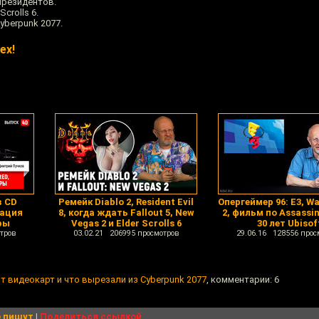
президентов.
crolls 6.
yberpunk 2077.
ех!
в CD
Ремейк Diablo 2, Resident Evil
Опергеймер 96: Е3, W
зация
8, когда ждать Fallout 5, New
2, фильм по Assassin
ры
Vegas 2 и Elder Scrolls 6
30 лет Ubisof
тров
03.02.21 206995 просмотров
29.06.16 128556 прос
цит видеокарт и что вырезали из Cyberpunk 2077
, комментарии: 6
 пишут
|
Поделиться ссылкой