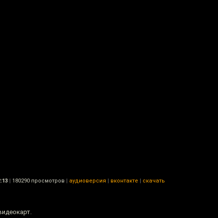
:13
|
180290 просмотров
|
аудиоверсия
|
вконтакте
|
скачать
видеокарт.