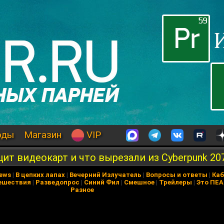
оды
Магазин
VIP
ицит видеокарт и что вырезали из Cyberpunk 20
News
|
В цепких лапах
|
Вечерний Излучатель
|
Вопросы и ответы
|
Каб
ешествия
|
Разведопрос
|
Синий Фил
|
Смешное
|
Трейлеры
|
Это ПЕ
Разное