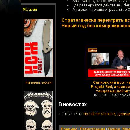
Как Twitch удаляет смайлики и 
Где развернётся действие Elder S
А также - что еще отрезали из C
Магазин
Стратегически переиграть вс
Новый год без компромиссов
Сапковский проти
Империя ножей
Projekt Red, экрани
танцевальной иг
16.10.18 145207 просмо
В новостях
11.01.21 15:41
Про Elder Scrolls 6, дефи
Правила
|
Регистрация
|
Поиск
|
Мне