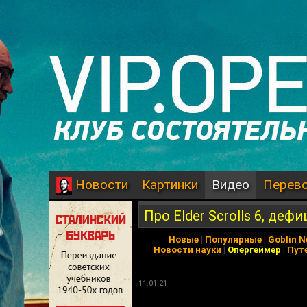
Картинки
Видео
Перев
Новости
Про Elder Scrolls 6, деф
Новые
|
Популярные
|
Goblin 
Новости науки
|
Опергеймер
|
Пут
11.01.21