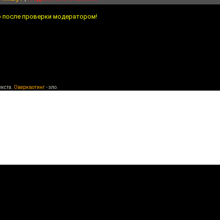
о после проверки модератором!
екста.
Оверквотинг
- зло.