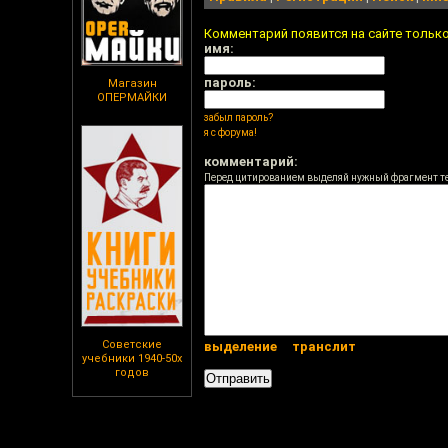
Комментарий появится на сайте тольк
имя:
пароль:
Магазин
ОПЕРМАЙКИ
забыл пароль?
я с форума!
комментарий:
Перед цитированием выделяй нужный фрагмент т
Советские
выделение
транслит
учебники 1940-50х
годов