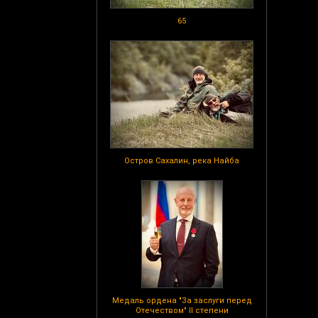
65
Остров Сахалин, река Найба
Медаль ордена "За заслуги перед
Отечеством" II степени