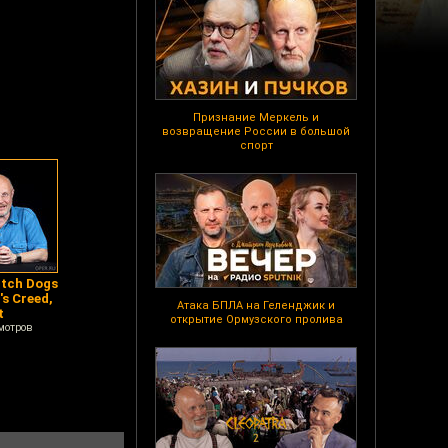
Признание Меркель и
возвращение России в большой
спорт
atch Dogs
's Creed,
Атака БПЛА на Геленджик и
t
открытие Ормузского пролива
мотров