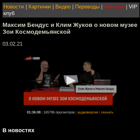
Новости
|
Картинки
|
Видео
|
Переводы
|
Магазин
|
VIP
клуб
Максим Бендус и Клим Жуков о новом музее
Зои Космодемьянской
03.02.21
01:36:08
|
165796 просмотров
|
аудиоверсия
|
скачать
В новостях