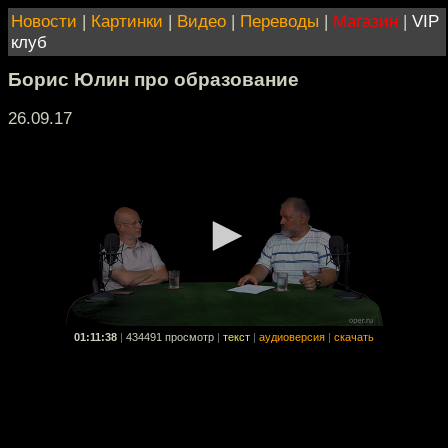
Новости
|
Картинки
|
Видео
|
Переводы
|
Магазин
|
VIP
клуб
Борис Юлин про образование
26.09.17
01:11:38
|
434491 просмотр
|
текст
|
аудиоверсия
|
скачать