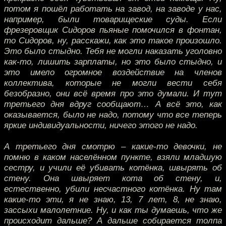
потом я пошёл работать на завод, на заводе у нас,
например, были товарищеские суды. Если
фрезеровщик Сидоров пьяные помочился в фонтан,
то Сидоров, ну, расскажи, как это такое произошло.
Это было стыдно. Тебя не могли наказать уголовно
как-то, лишить зарплаты, но это было стыдно, и
это имело огромное воздействие на членов
коллектива, которые не могли вести себя
безобразно, они всё время про это думали. И тут
третьего дня вдруг сообщают… А всё это, как
оказывается, было не надо, потому что все теперь
яркие индивидуальности, ничего этого не надо.
А третьего дня смотрю – какие-то девочки, не
помню в каком населённом пункте, взяли младшую
сестру, и учили её убивать котёнка, швырять об
стену. Она швыряет кота об стену, и,
естественно, убили несчастного котёнка. Ну там
какие-то эти, я не знаю, 13, 7 лет, 8, не знаю,
зассыхи малолетние. Ну, и как ты думаешь, что же
происходит дальше? А дальше собирается толпа