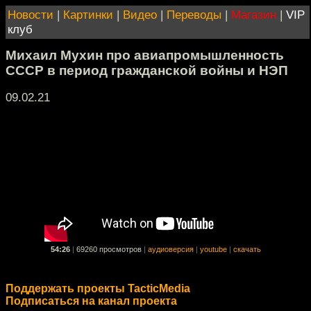
Новости
|
Картинки
|
Видео
|
Переводы
|
Магазин
|
VIP
клуб
Михаил Мухин про авиапромышленность
СССР в период гражданской войны и НЭП
09.02.21
54:26
|
69260 просмотров
|
аудиоверсия
|
youtube
|
скачать
Поддержать проекты TacticMedia
Подписаться на канал проекта