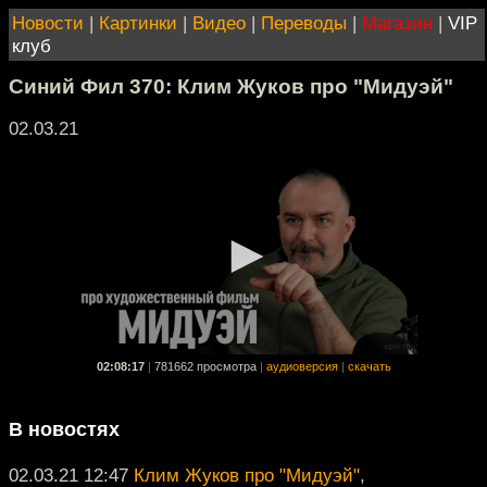
Новости
|
Картинки
|
Видео
|
Переводы
|
Магазин
|
VIP
клуб
Синий Фил 370: Клим Жуков про "Мидуэй"
02.03.21
02:08:17
|
781662 просмотра
|
аудиоверсия
|
скачать
В новостях
02.03.21 12:47
Клим Жуков про "Мидуэй"
,