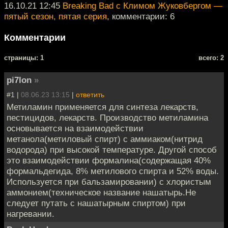
16.10.21 12:45
Breaking Bad с Климом Жуковбергом —
пятый сезон, пятая серия
, комментарии: 6
Комментарии
cтраницы: 1
всего: 2
pi7lon
»
#1 |
08.06.23 13:15
|
ответить
Метиламин применяется для синтеза лекарств,
пестицидов, лекарств. Производство метиламина
основывается на взаимодействии
метанола(метиловый спирт) с аммиаком(нитрид
водорода) при высокой температуре. Другой способ
это взаимодействии формалина(содержащая 40%
формальдегида, 8% метилового спирта и 52% воды.
Используется при бальзамировании) с хлористым
аммонием(техническое название нашатырь.Не
следует путать с нашатырным спиртом) при
нагревании.