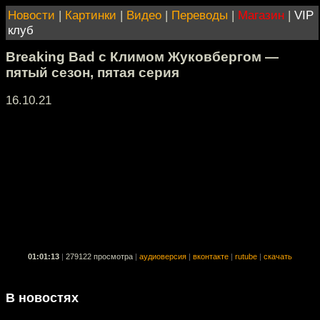
Новости
|
Картинки
|
Видео
|
Переводы
|
Магазин
|
VIP
клуб
Breaking Bad с Климом Жуковбергом —
пятый сезон, пятая серия
16.10.21
01:01:13
|
279122 просмотра
|
аудиоверсия
|
вконтакте
|
rutube
|
скачать
В новостях