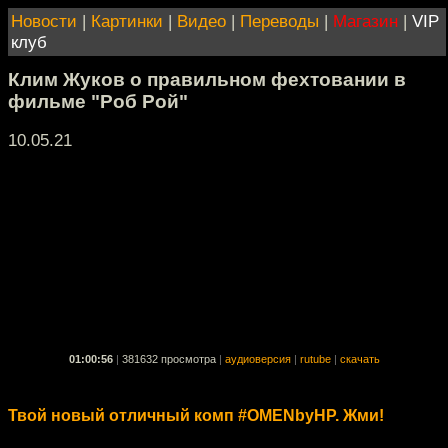
Новости
|
Картинки
|
Видео
|
Переводы
|
Магазин
|
VIP
клуб
Клим Жуков о правильном фехтовании в
фильме "Роб Рой"
10.05.21
01:00:56
|
381632 просмотра
|
аудиоверсия
|
rutube
|
скачать
Твой новый отличный комп #OMENbyHP. Жми!