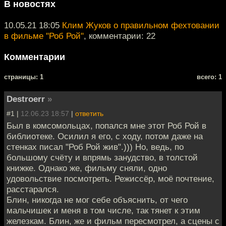
В новостях
10.05.21 18:05
Клим Жуков о правильном фехтовании
в фильме "Роб Рой"
, комментарии: 22
Комментарии
cтраницы: 1
всего: 1
Destroerr
»
#1 |
12.06.23 18:57
|
ответить
Был в комсомольцах, попался мне этот Роб Рой в
библиотеке. Осилил я его, с ходу, потом даже на
стенках писал "Роб Рой жив".))) Но, ведь, по
большому счёту и впрямь занудство, в толстой
книжке. Однако же, фильму сняли, одно
удовольствие посмотреть. Режиссёр, моё почтение,
расстарался.
Блин, никогда не мог себе объяснить, от чего
мальчишек и меня в том числе, так тянет к этим
железкам. Блин, же и фильм пересмотрел, а сцены с