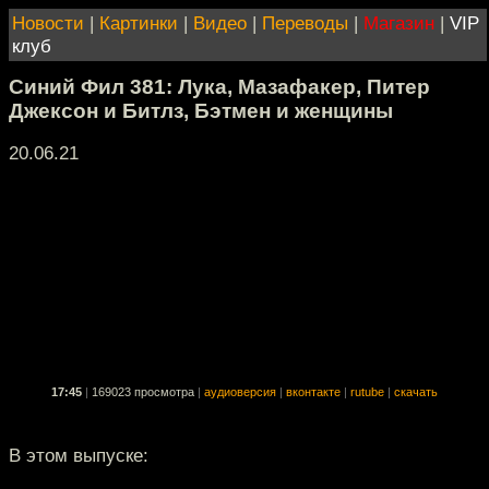
Новости
|
Картинки
|
Видео
|
Переводы
|
Магазин
|
VIP
клуб
Синий Фил 381: Лука, Мазафакер, Питер
Джексон и Битлз, Бэтмен и женщины
20.06.21
17:45
|
169023 просмотра
|
аудиоверсия
|
вконтакте
|
rutube
|
скачать
В этом выпуске: