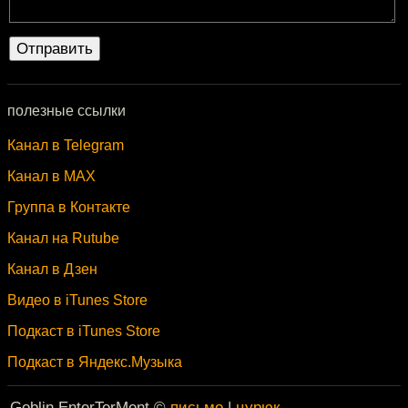
полезные ссылки
Канал в Telegram
Канал в MAX
Группа в Контакте
Канал на Rutube
Канал в Дзен
Видео в iTunes Store
Подкаст в iTunes Store
Подкаст в Яндекс.Музыка
Goblin EnterTorMent ©
письмо
|
цурюк