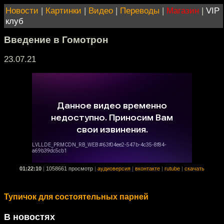
Новости
|
Картинки
|
Видео
|
Переводы
|
Магазин
|
VIP
клуб
Введение в Гомотрон
23.07.21
01:22:10
|
1058661 просмотр
|
аудиоверсия
|
вконтакте
|
rutube
|
скачать
Тупичок для состоятельных парней
В новостях