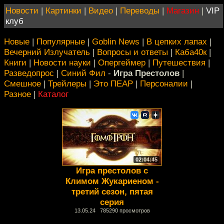
Новости
|
Картинки
|
Видео
|
Переводы
|
Магазин
|
VIP
клуб
Новые
|
Популярные
|
Goblin News
|
В цепких лапах
|
Вечерний Излучатель
|
Вопросы и ответы
|
Каба40к
|
Книги
|
Новости науки
|
Опергеймер
|
Путешествия
|
Разведопрос
|
Синий Фил
-
Игра Престолов
|
Смешное
|
Трейлеры
|
Это ПЕАР
|
Персоналии
|
Разное
|
Каталог
02:04:45
Игра престолов с
Климом Жукариеном -
третий сезон, пятая
серия
13.05.24 785290 просмотров