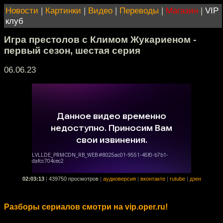
Новости
|
Картинки
|
Видео
|
Переводы
|
Магазин
|
VIP
клуб
Игра престолов с Климом Жукариеном -
первый сезон, шестая серия
06.06.23
02:03:13
|
439750 просмотров
|
аудиоверсия
|
вконтакте
|
rutube
|
дзен
Разборы сериалов смотри на vip.oper.ru!