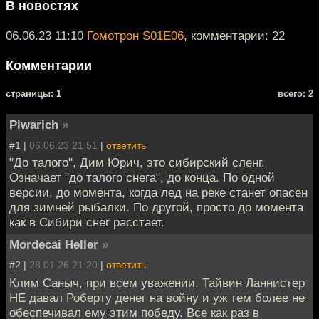
В новостях
06.06.23 11:10
Гомотрон S01E06
, комментарии: 22
Комментарии
cтраницы: 1
всего: 2
Piwarich
»
#1 |
06.06.23 21:51
|
ответить
"До талого", Дим Юрич, это сибирский сленг.
Означает "до талого снега", до конца. По одной
версии, до момента, когда лед на реке станет опасен
для зимней рыбалки. По другой, просто до момента
как в Сибири снег расстает.
Mordecai Heller
»
#2 |
28.01.26 21:20
|
ответить
Клим Саныч, при всем уважении, Тайвин Ланнистер
НЕ давал Роберту денег на войну и уж тем более не
обеспечивал ему этим победу. Все как раз в