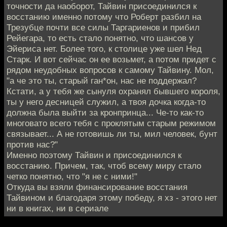
точности да наоборот, Тайвин присоединился к
восстанию именно потому что Роберт разбил на
Трезубце почти все силы Таргариенов и прибил
Рейегара, то есть стало понятно, что шансов у
Эйериса нет. Более того, к столице уже шел Нед
Старк. И вот сейчас он ее возьмет, а потом придет с
рядом неудобных вопросов к самому Тайвину. Мол,
"а че это ты, старый ган*он, нас не поддержал?
Кстати, а у тебя же сынуля охранял бывшего короля,
ты у него десницей служил, а твоя дочка когда-то
должна была выйти за кронпринца... Че-то как-то
многовато всего тебя с проклятым старым режимом
связывает... А не готовишь ли ты, мил человек, бунт
против нас?"
Именно поэтому Тайвин и присоединился к
восстанию. Причем, так, чтоб всему миру стало
четко понятно, что "я не с ними!"
Откуда вы взяли финансирование восстания
Тайвином и благодаря этому победу, я хз - этого нет
ни в книгах, ни в сериале