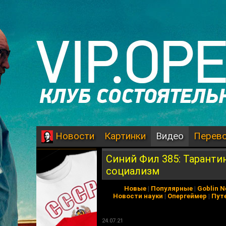
Картинки
Видео
Перев
Новости
Синий Фил 385: Таранти
социализм
Новые
|
Популярные
|
Goblin 
Новости науки
|
Опергеймер
|
Пут
24.07.21