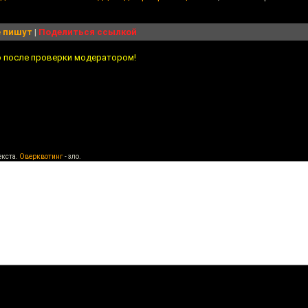
 пишут
|
Поделиться ссылкой
о после проверки модератором!
екста.
Оверквотинг
- зло.