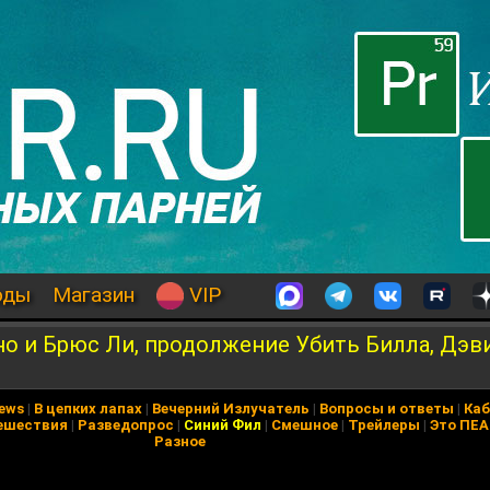
оды
Магазин
VIP
но и Брюс Ли, продолжение Убить Билла, Дэв
News
|
В цепких лапах
|
Вечерний Излучатель
|
Вопросы и ответы
|
Каб
ешествия
|
Разведопрос
|
Синий Фил
|
Смешное
|
Трейлеры
|
Это ПЕ
Разное