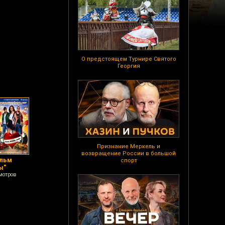
О предстоящем Турнире Святого
Георгия
Признание Меркель и
возвращение России в большой
ильм
спорт
ы"
мотров