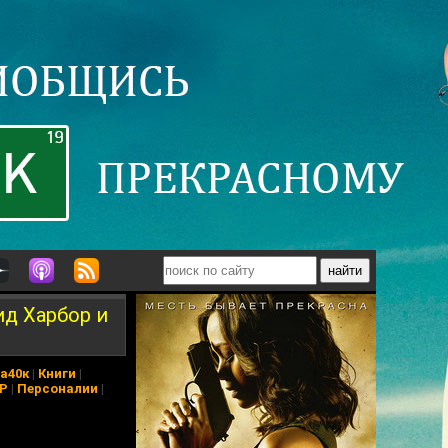
ид Харбор и
а40к
|
Книги
|
АР
|
Персоналии
|