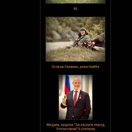
65
Остров Сахалин, река Найба
Медаль ордена "За заслуги перед
Отечеством" II степени