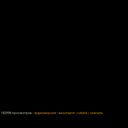
182998 просмотров
|
аудиоверсия
|
вконтакте
|
rutube
|
скачать