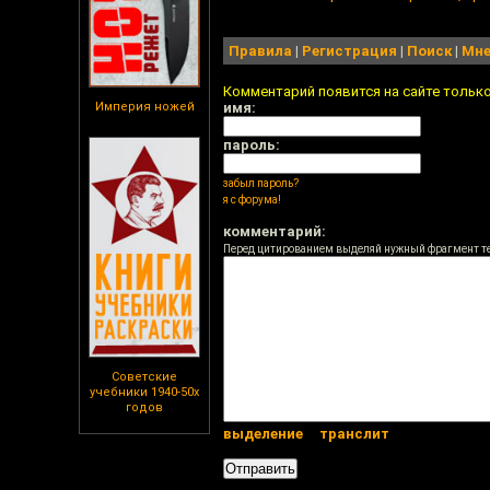
Правила
|
Регистрация
|
Поиск
|
Мне
Комментарий появится на сайте тольк
Империя ножей
имя:
пароль:
забыл пароль?
я с форума!
комментарий:
Перед цитированием выделяй нужный фрагмент т
Советские
учебники 1940-50х
годов
выделение
транслит