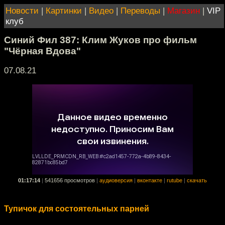
Новости
|
Картинки
|
Видео
|
Переводы
|
Магазин
|
VIP
клуб
Синий Фил 387: Клим Жуков про фильм
"Чёрная Вдова"
07.08.21
01:17:14
|
541656 просмотров
|
аудиоверсия
|
вконтакте
|
rutube
|
скачать
Тупичок для состоятельных парней