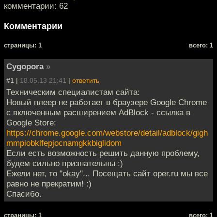
комментарии: 62
Комментарии
cтраницы: 1
всего: 1
Cygopora
»
#1 |
18.05.13 21:41
|
ответить
Техническим специалистам сайта:
Новый плеер не работает в браузере Google Chrome
с включенным расширением AdBlock - ссылка в
Google Store:
https://chrome.google.com/webstore/detail/adblock/gigh
mmpiobklfepjocnamgkkbiglidom
Если есть возможность решить данную проблему,
будем сильно признательны :)
Ежели нет, то "okay"... Посещать сайт oper.ru мы все
равно не прекратим! :)
Спасибо.
cтраницы: 1
всего: 1