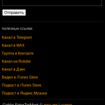
полезные ссылки
Канал в Telegram
Канал в MAX
Группа в Контакте
Канал на Rutube
Канал в Дзен
Видео в iTunes Store
Подкаст в iTunes Store
Подкаст в Яндекс.Музыка
Goblin EnterTorMent ©
письмо
|
цурюк