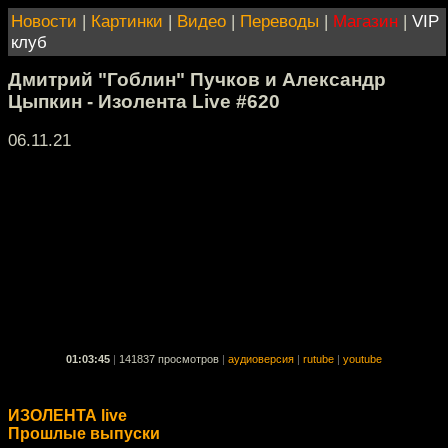
Новости
|
Картинки
|
Видео
|
Переводы
|
Магазин
|
VIP
клуб
Дмитрий "Гоблин" Пучков и Александр
Цыпкин - Изолента Live #620
06.11.21
01:03:45
|
141837 просмотров
|
аудиоверсия
|
rutube
|
youtube
ИЗОЛЕНТА live
Прошлые выпуски