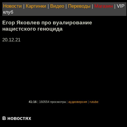
Новости
|
Картинки
|
Видео
|
Переводы
|
Магазин
|
VIP
клуб
Егор Яковлев про вуалирование
нацистского геноцида
20.12.21
41:16
|
160554 просмотра
|
аудиоверсия
|
rutube
В новостях