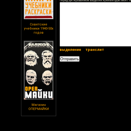
Перед цитированием выделяй нужный фрагмент т
Советские
учебники 1940-50х
годов
выделение
транслит
Магазин
ОПЕРМАЙКИ