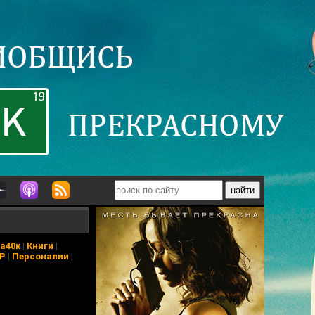
а40к
|
Книги
|
АР
|
Персоналии
|