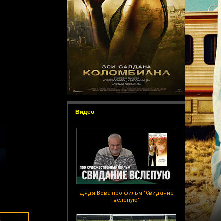
Видео
Дядя Вова про фильм "Свидание
вслепую"