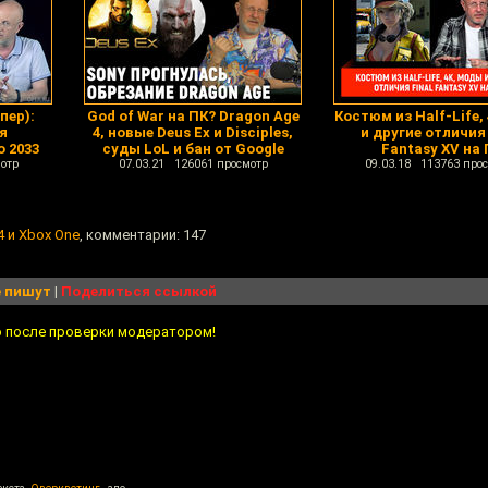
пер):
God of War на ПК? Dragon Age
Костюм из Half-Life,
я
4, новые Deus Ex и Disciples,
и другие отличия 
 2033
суды LoL и бан от Google
Fantasy XV на 
отр
07.03.21 126061 просмотр
09.03.18 113763 про
4 и Xbox One
, комментарии: 147
 пишут
|
Поделиться ссылкой
о после проверки модератором!