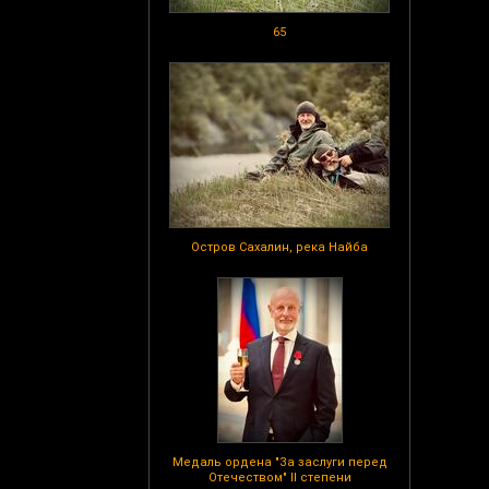
65
Остров Сахалин, река Найба
Медаль ордена "За заслуги перед
Отечеством" II степени