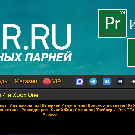
оды
Магазин
VIP
n 4 и Xbox One
News
|
В цепких лапах
|
Вечерний Излучатель
|
Вопросы и ответы
|
Каб
ешествия
|
Разведопрос
|
Синий Фил
|
Смешное
|
Трейлеры
|
Это ПЕ
Разное