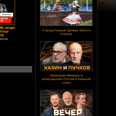
 4k, моды
О предстоящем Турнире Святого
Final
Георгия
ПК
смотра
Признание Меркель и
возвращение России в большой
спорт