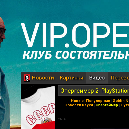
Картинки
Видео
Перев
Новости
Опергеймер 2: PlayStatio
Новые
|
Популярные
|
Goblin 
Новости науки
|
Опергеймер
|
Пут
24.06.13