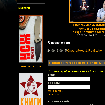
Магазин
Опергеймер 42 (ММО
секс и страдани
разработчиков Metro
02.09.14 240031 просм
В новостях
24.06.13 06:15
Опергеймер 2: PlayStation 
Правила
|
Регистрация
|
Поиск
|
Мне
Империя ножей
Комментарий появится на сайте тольк
имя:
пароль:
забыл пароль?
я с форума!
комментарий: