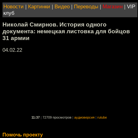
Новости
|
Картинки
|
Видео
|
Переводы
|
Магазин
|
VIP
клуб
Николай Смирнов. История одного
документа: немецкая листовка для бойцов
31 армии
04.02.22
11:37
|
72709 просмотров
|
аудиоверсия
|
rutube
Помочь проекту