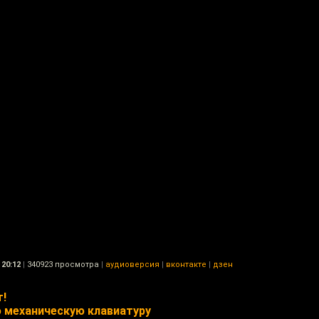
20:12
|
340923 просмотра
|
аудиоверсия
|
вконтакте
|
дзен
т!
 механическую клавиатуру