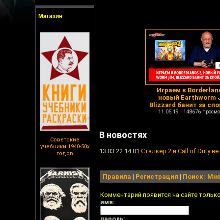
Магазин
Играем в Borderland
новый Earthworm 
Blizzard банит за сп
11.05.19 148676 просмо
В новостях
Советские
учебники 1940-50х
13.03.22 14:01
Сталкер 2 и Call of Duty не
годов
Правила
|
Регистрация
|
Поиск
|
Мне
Комментарий появится на сайте тольк
имя:
пароль: