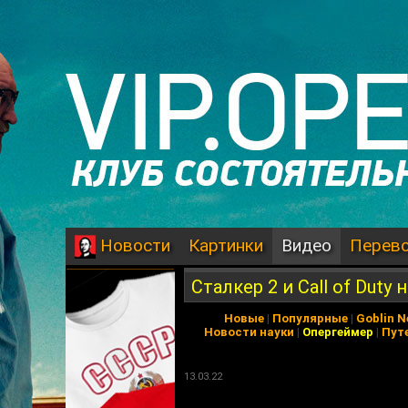
Картинки
Видео
Перев
Новости
Сталкер 2 и Call of Duty 
Новые
|
Популярные
|
Goblin 
Новости науки
|
Опергеймер
|
Пут
13.03.22