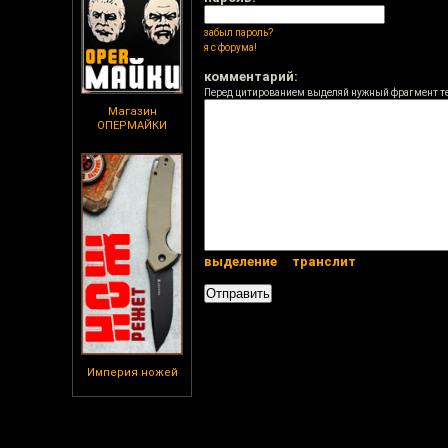
забыл пароль?
я с форума!
комментарий:
Перед цитированием выделяй нужный фрагмент т
Магазин
ОПЕРМАЙКИ
выделение
транслит
Империя ножей