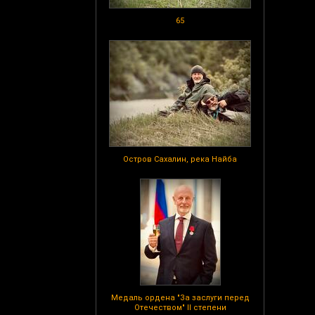
65
Остров Сахалин, река Найба
Медаль ордена "За заслуги перед
Отечеством" II степени