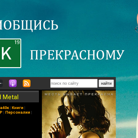
d Metal
а40к
|
Книги
|
АР
|
Персоналии
|