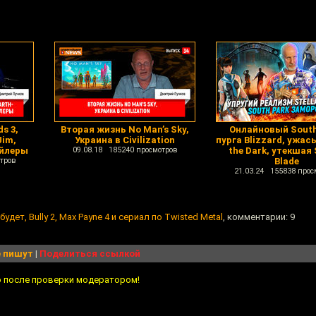
s 3,
Вторая жизнь No Man’s Sky,
Онлайновый South
Jim,
Украина в Civilization
пурга Blizzard, ужасы
ойлеры
09.08.18 185240 просмотров
the Dark, утекшая 
тров
Blade
21.03.24 155838 прос
 будет, Bully 2, Max Payne 4 и сериал по Twisted Metal
, комментарии: 9
 пишут
|
Поделиться ссылкой
о после проверки модератором!