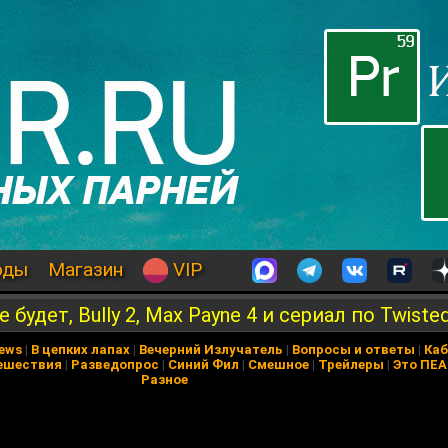
оды
Магазин
VIP
не будет, Bully 2, Max Payne 4 и сериал по Twiste
News
|
В цепких лапах
|
Вечерний Излучатель
|
Вопросы и ответы
|
Каб
ешествия
|
Разведопрос
|
Синий Фил
|
Смешное
|
Трейлеры
|
Это ПЕ
Разное