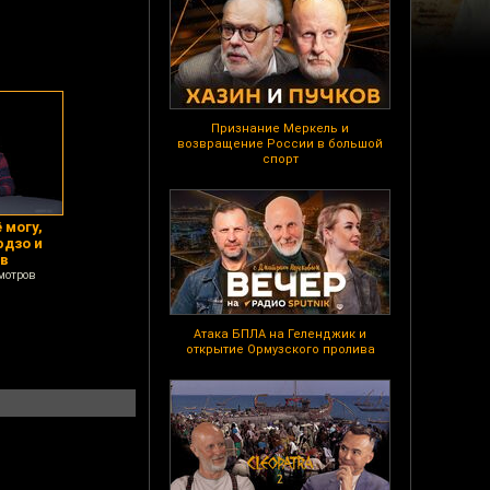
Признание Меркель и
возвращение России в большой
спорт
 могу,
юдзо и
ов
мотров
Атака БПЛА на Геленджик и
открытие Ормузского пролива