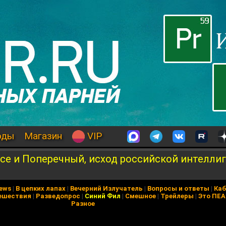
оды
Магазин
VIP
ace и Поперечный, исход российской интеллиг
News
|
В цепких лапах
|
Вечерний Излучатель
|
Вопросы и ответы
|
Каб
ешествия
|
Разведопрос
|
Синий Фил
|
Смешное
|
Трейлеры
|
Это ПЕ
Разное