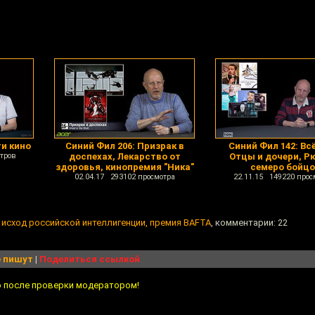
ти кино
Синий Фил 206: Призрак в
Синий Фил 142: Всё
тров
доспехах, Лекарство от
Отцы и дочери, Р
здоровья, кинопремия "Ника"
семеро бойц
02.04.17 293102 просмотра
22.11.15 149220 прос
 исход российской интеллигенции, премия BAFTA
, комментарии: 22
 пишут
|
Поделиться ссылкой
о после проверки модератором!