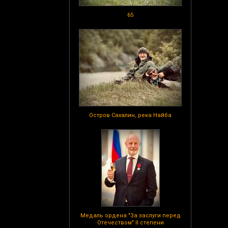
65
Остров Сахалин, река Найба
Медаль ордена "За заслуги перед
Отечеством" II степени