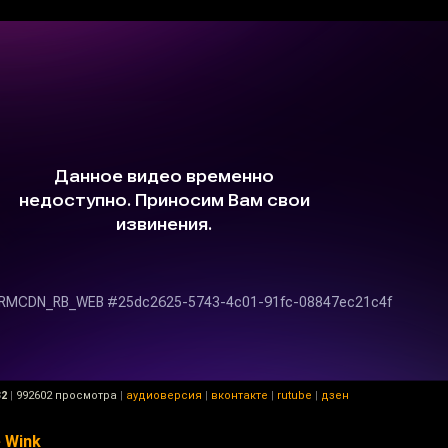
32
|
992602 просмотра
|
аудиоверсия
|
вконтакте
|
rutube
|
дзен
 Wink