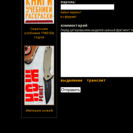
пароль:
забыл пароль?
я с форума!
комментарий:
Советские
Перед цитированием выделяй нужный фрагмент т
учебники 1940-50х
годов
выделение
транслит
Империя ножей