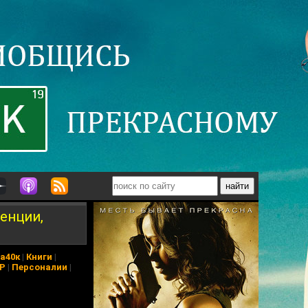
енции,
а40к
|
Книги
|
АР
|
Персоналии
|