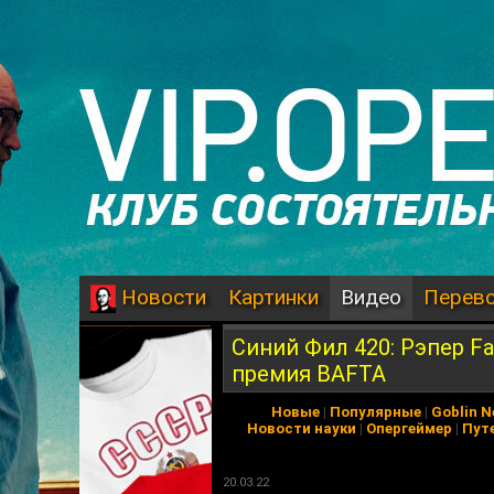
Картинки
Видео
Перев
Новости
Синий Фил 420: Рэпер F
премия BAFTA
Новые
|
Популярные
|
Goblin 
Новости науки
|
Опергеймер
|
Пут
20.03.22