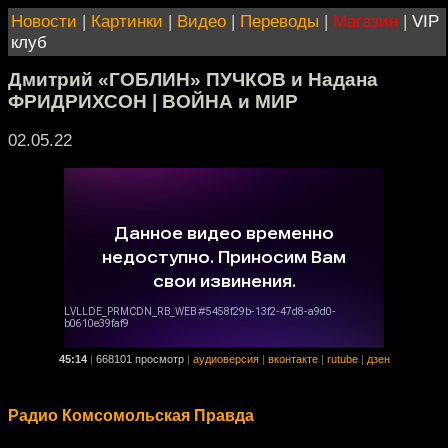
Новости
|
Картинки
|
Видео
|
Переводы
|
Магазин
|
VIP
клуб
Дмитрий «ГОБЛИН» ПУЧКОВ и Надана
ФРИДРИХСОН | ВОЙНА и МИР
02.05.22
45:14
|
668101 просмотр
|
аудиоверсия
|
вконтакте
|
rutube
|
дзен
Радио Комсомольская Правда