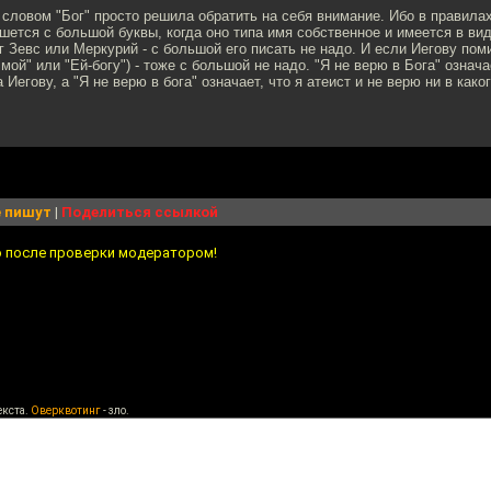
словом "Бог" просто решила обратить на себя внимание. Ибо в правилах
ишется с большой буквы, когда оно типа имя собственное и имеется в ви
ог Зевс или Меркурий - с большой его писать не надо. И если Иегову по
мой" или "Ей-богу") - тоже с большой не надо. "Я не верю в Бога" означа
 Иегову, а "Я не верю в бога" означает, что я атеист и не верю ни в каког
 пишут
|
Поделиться ссылкой
о после проверки модератором!
екста.
Оверквотинг
- зло.