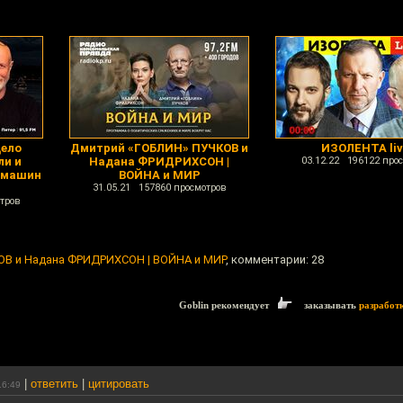
дело
Дмитрий «ГОБЛИН» ПУЧКОВ и
ИЗОЛЕНТА liv
ли и
Надана ФРИДРИХСОН |
03.12.22 196122 про
 машин
ВОЙНА и МИР
31.05.21 157860 просмотров
тров
В и Надана ФРИДРИХСОН | ВОЙНА и МИР
, комментарии: 28
Goblin рекомендует
заказывать
разработ
|
ответить
|
цитировать
16:49