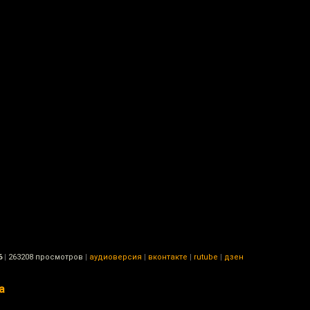
6
|
263208 просмотров
|
аудиоверсия
|
вконтакте
|
rutube
|
дзен
а