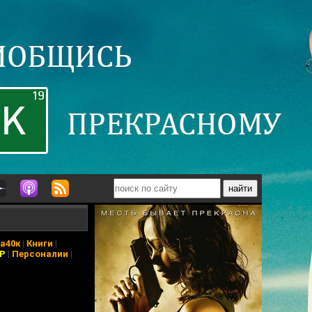
а40к
|
Книги
|
АР
|
Персоналии
|