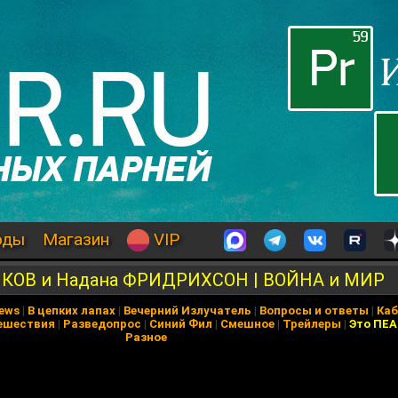
оды
Магазин
VIP
КОВ и Надана ФРИДРИХСОН | ВОЙНА и МИР
News
|
В цепких лапах
|
Вечерний Излучатель
|
Вопросы и ответы
|
Каб
ешествия
|
Разведопрос
|
Синий Фил
|
Смешное
|
Трейлеры
|
Это ПЕ
Разное