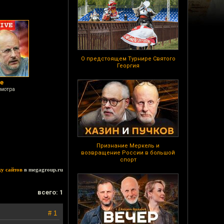
О предстоящем Турнире Святого
Георгия
e
смотра
Признание Меркель и
возвращение России в большой
спорт
ку сайтов
в megagroup.ru
всего: 1
# 1