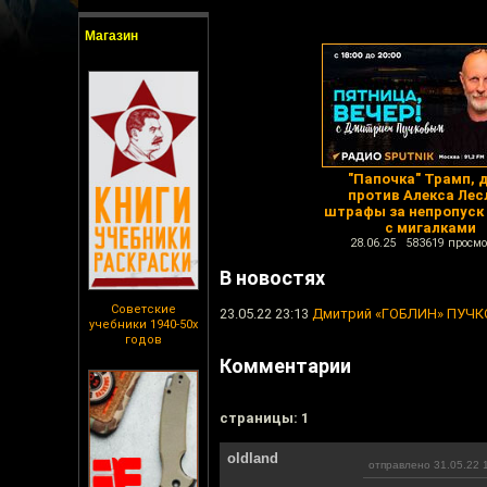
Магазин
"Папочка" Трамп, 
против Алекса Лес
штрафы за непропуск
с мигалками
28.06.25 583619 просмо
В новостях
Советские
23.05.22 23:13
Дмитрий «ГОБЛИН» ПУЧКО
учебники 1940-50х
годов
Комментарии
cтраницы: 1
oldland
отправлено 31.05.22 