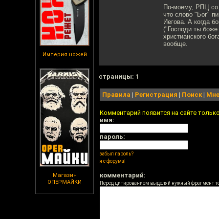
По-моему, РПЦ со 
что слово "Бог" п
Иегова. А когда б
("Господи ты боже 
христианского бога
вообще.
Империя ножей
cтраницы: 1
Правила
|
Регистрация
|
Поиск
|
Мне
Комментарий появится на сайте тольк
имя:
пароль:
забыл пароль?
я с форума!
комментарий:
Магазин
ОПЕРМАЙКИ
Перед цитированием выделяй нужный фрагмент т