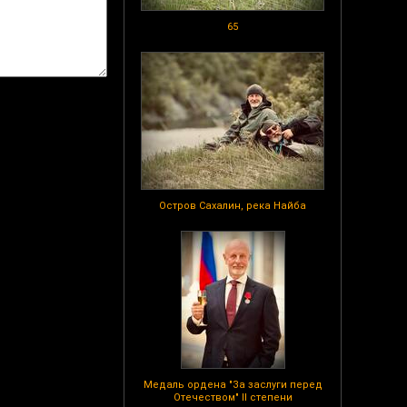
65
Остров Сахалин, река Найба
Медаль ордена "За заслуги перед
Отечеством" II степени