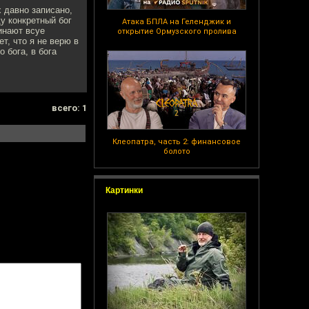
 давно записано,
ду конкретный бог
Атака БПЛА на Геленджик и
минают всуе
открытие Ормузского пролива
ет, что я не верю в
о бога, в бога
всего: 1
Клеопатра, часть 2: финансовое
болото
Картинки