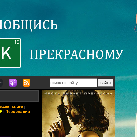
а40к
|
Книги
|
АР
|
Персоналии
|