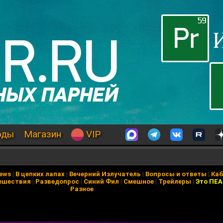
оды
Магазин
VIP
News
|
В цепких лапах
|
Вечерний Излучатель
|
Вопросы и ответы
|
Каб
ешествия
|
Разведопрос
|
Синий Фил
|
Смешное
|
Трейлеры
|
Это ПЕ
Разное