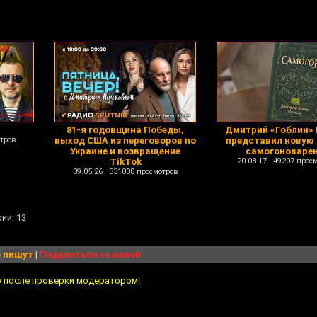
81-я годовщина Победы,
Дмитрий «Гоблин»
тров
выход США из переговоров по
представил новую 
Украине и возвращение
самогоноваре
TikTok
20.08.17 49207 прос
09.05.26 331008 просмотров
ии: 13
 пишут
|
Поделиться ссылкой
о после проверки модератором!