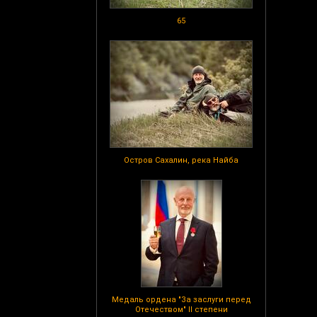
65
Остров Сахалин, река Найба
Медаль ордена "За заслуги перед
Отечеством" II степени