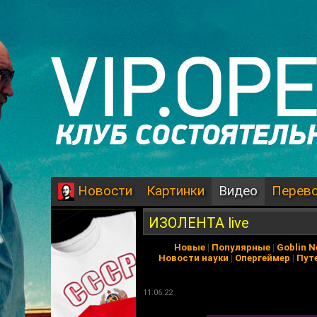
Картинки
Видео
Перев
Новости
ИЗОЛЕНТА live
Новые
|
Популярные
|
Goblin 
Новости науки
|
Опергеймер
|
Пут
11.06.22