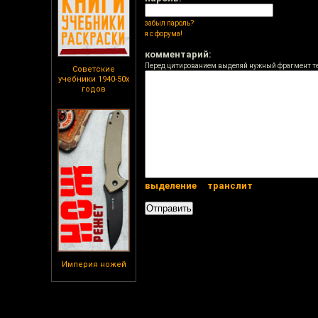
забыл пароль?
я с форума!
комментарий:
Перед цитированием выделяй нужный фрагмент т
Советские
учебники 1940-50х
годов
выделение
транслит
Империя ножей