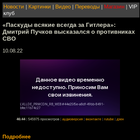
Новости
|
Картинки
|
Видео
|
Переводы
|
Магазин
|
VIP
клуб
«Паскуды всякие всегда за Гитлера»:
Дмитрий Пучков высказался о противниках
СВО
10.08.22
46:44
|
545975 просмотров
|
аудиоверсия
|
вконтакте
|
rutube
|
дзен
Подробнее