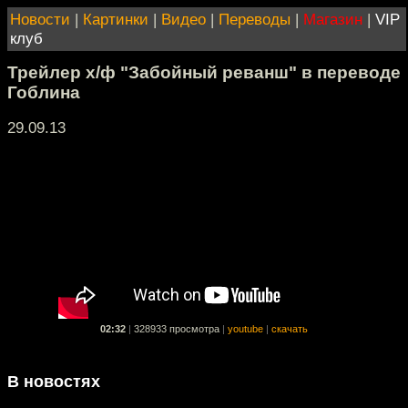
Новости
|
Картинки
|
Видео
|
Переводы
|
Магазин
|
VIP
клуб
Трейлер х/ф "Забойный реванш" в переводе
Гоблина
29.09.13
02:32
|
328933 просмотра
|
youtube
|
скачать
В новостях