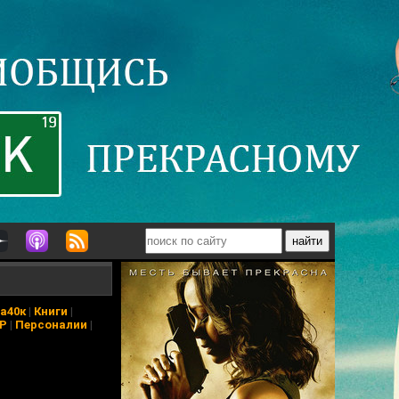
а40к
|
Книги
|
АР
|
Персоналии
|