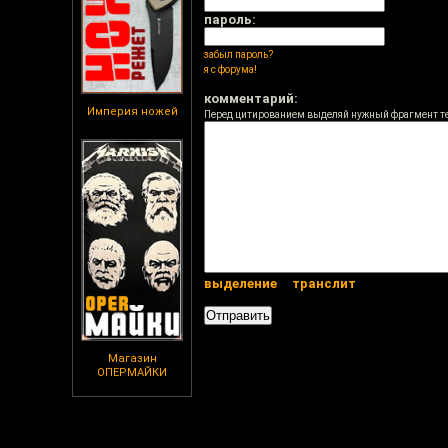
пароль:
забыл пароль?
я с форума!
комментарий:
Империя ножей
Перед цитированием выделяй нужный фрагмент т
выделение
транслит
Магазин
ОПЕРМАЙКИ