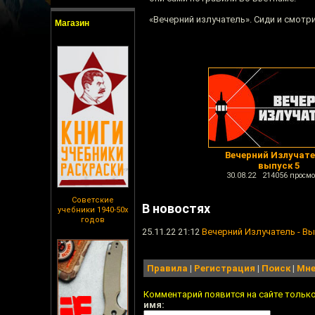
«Вечерний излучатель». Сиди и смотри
Магазин
Вечерний Излучате
выпуск 5
30.08.22 214056 просмо
Советские
В новостях
учебники 1940-50х
годов
25.11.22 21:12
Вечерний Излучатель - Вы
Правила
|
Регистрация
|
Поиск
|
Мне
Комментарий появится на сайте тольк
имя: