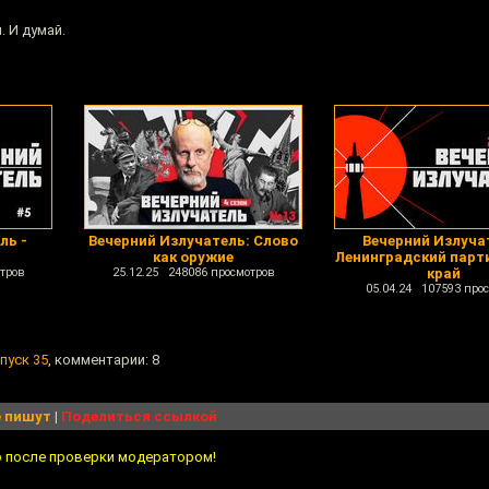
. И думай.
ль -
Вечерний Излучатель: Слово
Вечерний Излуча
как оружие
Ленинградский парт
тров
25.12.25 248086 просмотров
край
05.04.24 107593 про
пуск 35
, комментарии: 8
 пишут
|
Поделиться ссылкой
о после проверки модератором!