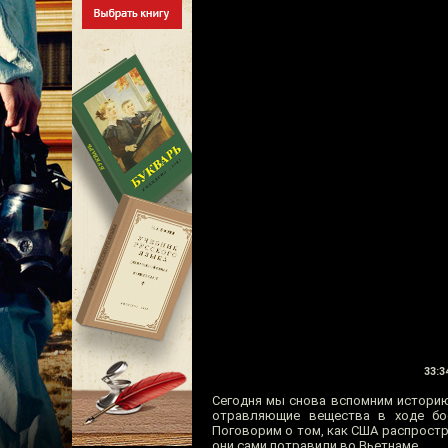
33:3
Сегодня мы снова вспомним историю
отравляющие вещества в ходе бое
Поговорим о том, как США распростр
они сами потравили во Вьетнаме.