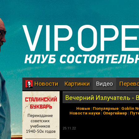
Картинки
Видео
Перев
Новости
Вечерний Излучатель - 
Новые
|
Популярные
|
Goblin 
Новости науки
|
Опергеймер
|
Пут
25.11.22