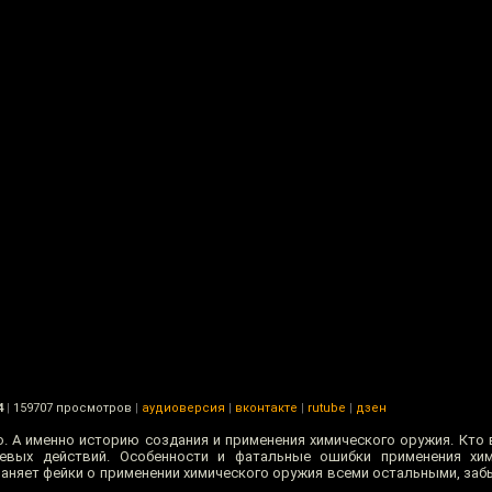
4
|
159707 просмотров
|
аудиоверсия
|
вконтакте
|
rutube
|
дзен
. А именно историю создания и применения химического оружия. Кто
вых действий. Особенности и фатальные ошибки применения хим
аняет фейки о применении химического оружия всеми остальными, заб