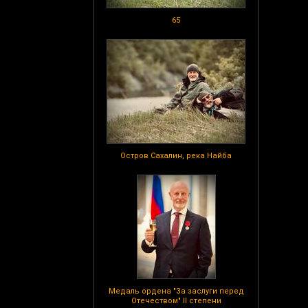
65
Остров Сахалин, река Найба
Медаль ордена "За заслуги перед
Отечеством" II степени