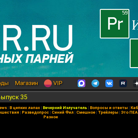
оды
Магазин
VIP
Выпуск 35
News
|
В цепких лапах
|
Вечерний Излучатель
|
Вопросы и ответы
|
Каб
ешествия
|
Разведопрос
|
Синий Фил
|
Смешное
|
Трейлеры
|
Это ПЕ
Разное