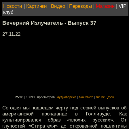
Новости
|
Картинки
|
Видео
|
Переводы
|
Магазин
|
VIP
клуб
Вечерний Излучатель - Выпуск 37
27.11.22
25:08
|
160990 просмотров
|
аудиоверсия
|
вконтакте
|
rutube
|
дзен
Сегодня мы подведем черту под серией выпусков об
американской пропаганде в Голливуде. Как
культивировался образ «плохих русских». От
глупостей «Стирателя» до откровенной пошлятины