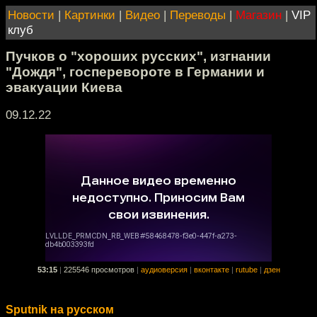
Новости
|
Картинки
|
Видео
|
Переводы
|
Магазин
|
VIP
клуб
Пучков о "хороших русских", изгнании
"Дождя", госперевороте в Германии и
эвакуации Киева
09.12.22
53:15
|
225546 просмотров
|
аудиоверсия
|
вконтакте
|
rutube
|
дзен
Sputnik на русском