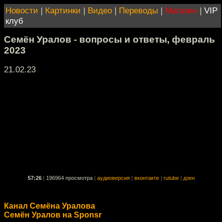
Новости
|
Картинки
|
Видео
|
Переводы
|
Магазин
|
VIP
клуб
Семён Уралов - вопросы и ответы, февраль
2023
21.02.23
57:26
|
196964 просмотра
|
аудиоверсия
|
вконтакте
|
rutube
|
дзен
Канал Семёна Уралова
Семён Уралов на Sponsr