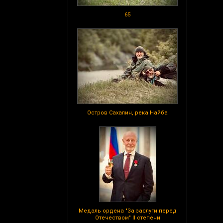
65
Остров Сахалин, река Найба
Медаль ордена "За заслуги перед
Отечеством" II степени