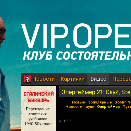
Картинки
Видео
Перев
Новости
Опергеймер 21: DayZ, Stea
Новые
|
Популярные
|
Goblin 
Новости науки
|
Опергеймер
|
Пут
31.12.13