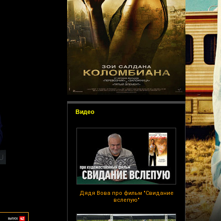
Видео
Дядя Вова про фильм "Свидание
вслепую"