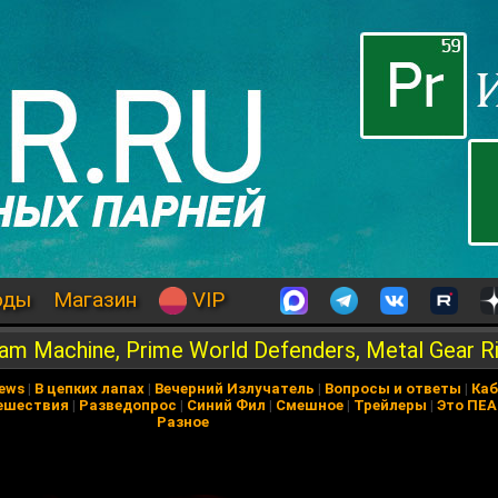
оды
Магазин
VIP
m Machine, Prime World Defenders, Metal Gear Ri
News
|
В цепких лапах
|
Вечерний Излучатель
|
Вопросы и ответы
|
Каб
ешествия
|
Разведопрос
|
Синий Фил
|
Смешное
|
Трейлеры
|
Это ПЕ
Разное