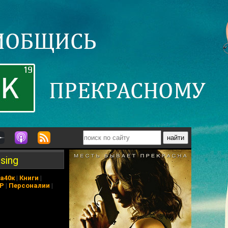
sing
а40к
|
Книги
|
АР
|
Персоналии
|