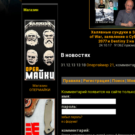
Магазин
Халявные сундуки в 
of War, заявление о Cy
2077 и Destiny 2 на
24.10.17 91362 просмо
В новостях
31.12.13 13:18
Опергеймер 21
, коммента
Правила
|
Регистрация
|
Поиск
|
Мне
Магазин
ОПЕРМАЙКИ
Комментарий появится на сайте тольк
имя:
пароль:
забыл пароль?
я с форума!
комментарий: