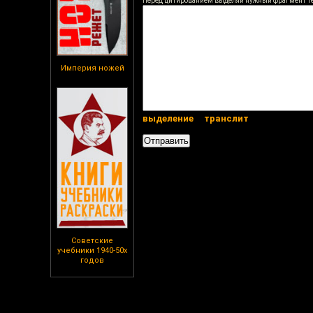
Перед цитированием выделяй нужный фрагмент т
Империя ножей
выделение
транслит
Советские
учебники 1940-50х
годов