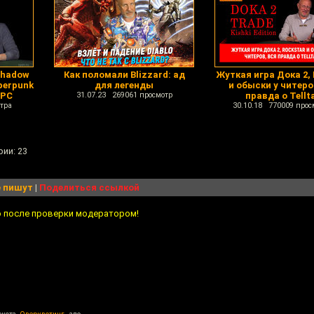
Shadow
Как поломали Blizzard: ад
Жуткая игра Дока 2, 
berpunk
для легенды
и обыски у читеро
 PC
31.07.23 269061 просмотр
правда о Tellt
тра
30.10.18 770009 прос
рии: 23
 пишут
|
Поделиться ссылкой
о после проверки модератором!