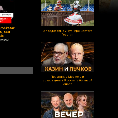
Rockstar
О предстоящем Турнире Святого
в, вся
Георгия
ale
мотров
Признание Меркель и
возвращение России в большой
спорт