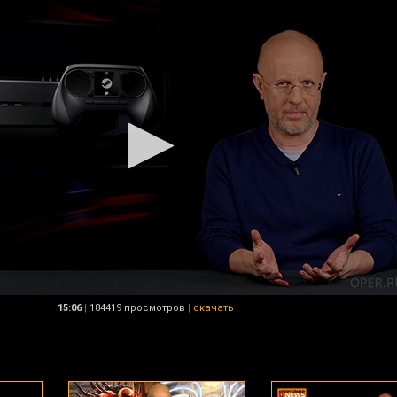
15:06
|
184419 просмотров
|
скачать